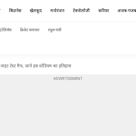
ा
बिज़नेस
खेलकूद
मनोरंजन
टेक्नोलॉजी
करियर
अजब-गज
ंटेलिजेंस
क्रिकेट समाचार
राहुल गांधी
नाइट टेस्ट मैच, जानें इस स्टेडियम का इतिहास
ADVERTISEMENT