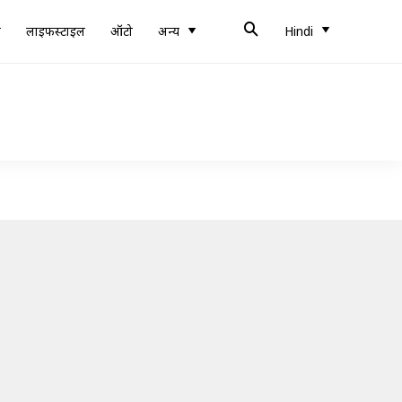
ब
लाइफस्टाइल
ऑटो
अन्य
Hindi