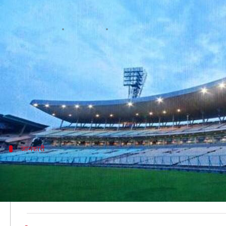
भारत ईडन गार्डन में खेलेगा अपना पहला
लेखन
Oct 30, 2019
06:30 pm
मोहम्मद वाहिद
क्या है खबर?
कोलकाता का ईडन गार्डन भारत का सबसे अधिक दर्शक क्षमता
इस मैदान पर ही भारत और बांग्लादेश के बीच डे-नाइट टेस्ट
बता दें कि भारतीय टीम ने अभी तक डे-नाइट टेस्ट नहीं खेला ह
जानकारी
टेस्ट चैंपियनशिप में पहली बार होगा डे-नाइट टेस्
ईडन गार्डन में भारत-बांग्लादेश के बीच खेले जाने वाले टेस्ट को
यह पहला डे-नाइट टेस्ट मैच है।