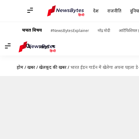
देश
राजनीति
दुनिय
चर्चित विषय
#NewsBytesExplainer
नरेंद्र मोदी
आर्टिफिशियल इ
Hindi
होम
/
खबरें
/
खेलकूद की खबरें
/
भारत ईडन गार्डन में खेलेगा अपना पहला डे-