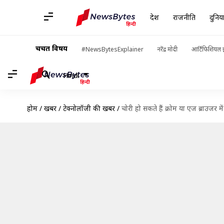
देश
राजनीति
दुनिय
चर्चित विषय
#NewsBytesExplainer
नरेंद्र मोदी
आर्टिफिशियल इ
Hindi
होम
/
खबरें
/
टेक्नोलॉजी की खबरें
/
चोरी हो सकते हैं क्रोम या एज ब्राउजर मे