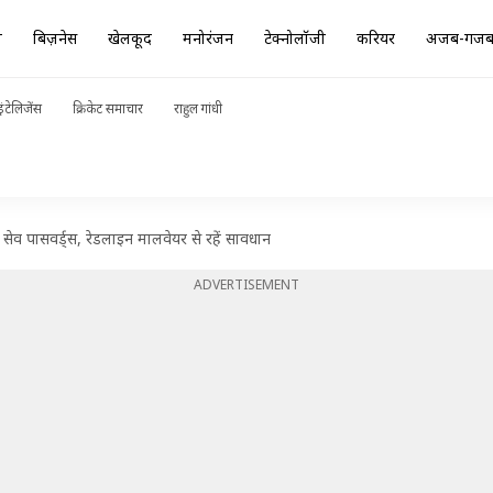
ा
बिज़नेस
खेलकूद
मनोरंजन
टेक्नोलॉजी
करियर
अजब-गज
ंटेलिजेंस
क्रिकेट समाचार
राहुल गांधी
ं सेव पासवर्ड्स, रेडलाइन मालवेयर से रहें सावधान
ADVERTISEMENT