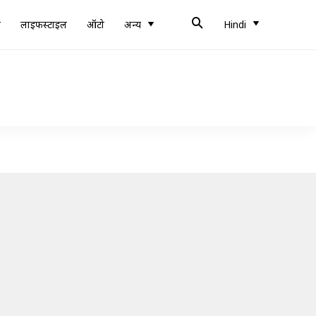
ब
लाइफस्टाइल
ऑटो
अन्य
Hindi