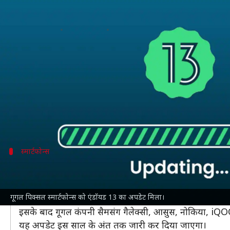
पिक्सल फोन के लिए गूगल ने रोल आउट क
लेखन
Aug 16, 2022
11:39 pm
रोहित राजपूत
क्या है खबर?
एंड्रॉयड यूजर्स के लिए गूगल ने
एंड्रॉयड 13
का रोल आउट करना श
पहले से ज्यादा अब यूजर्स को कस्टमाइजेशन कंट्रोल, प्राइ
चयन कर सकते हैं।
स्मार्टफोन्स
गूगल के इन स्मार्टफोन पर मिल रहा एंड्रॉयड 1
आमतौर पर गूगल पिक्सल फोन नए एंड्रॉयड 13 अपडेट के लिए पा
गूगल पिक्सल स्मार्टफोन्स को एंडॉयड 13 का अपडेट मिला।
शामिल हैं।
इसके बाद गूगल कंपनी सैमसंग गैलेक्सी, आसुस, नोकिया, iQOO,
यह अपडेट इस साल के अंत तक जारी कर दिया जाएगा।