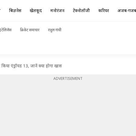
ा
बिज़नेस
खेलकूद
मनोरंजन
टेक्नोलॉजी
करियर
अजब-गज
ंटेलिजेंस
क्रिकेट समाचार
राहुल गांधी
िया एंड्रॉयड 13, जानें क्या होगा खास
ADVERTISEMENT