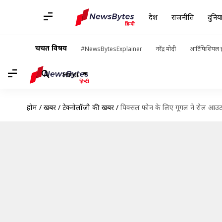
देश
राजनीति
दुनिय
चर्चित विषय
#NewsBytesExplainer
नरेंद्र मोदी
आर्टिफिशियल इ
Hindi
होम
/
खबरें
/
टेक्नोलॉजी की खबरें
/
पिक्सल फोन के लिए गूगल ने रोल आउट क