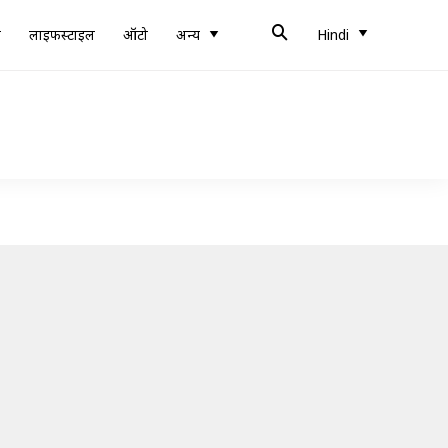
ब
लाइफस्टाइल
ऑटो
अन्य
Hindi