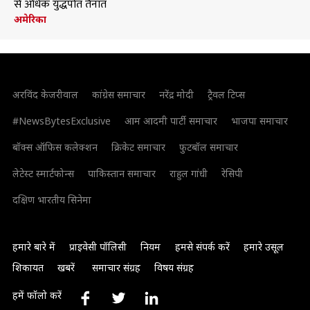
से अधिक युद्धपोत तैनात
अमेरिका
अरविंद केजरीवाल
कांग्रेस समाचार
नरेंद्र मोदी
ट्रैवल टिप्स
#NewsBytesExclusive
आम आदमी पार्टी समाचार
भाजपा समाचार
बॉक्स ऑफिस कलेक्शन
क्रिकेट समाचार
फुटबॉल समाचार
लेटेस्ट स्मार्टफोन्स
पाकिस्तान समाचार
राहुल गांधी
रेसिपी
दक्षिण भारतीय सिनेमा
हमारे बारे में
प्राइवेसी पॉलिसी
नियम
हमसे संपर्क करें
हमारे उसूल
शिकायत
खबरें
समाचार संग्रह
विषय संग्रह
हमें फॉलो करें