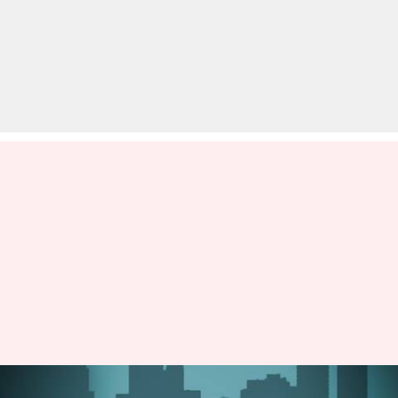
अगर आप भी ओला, उबर जैसी