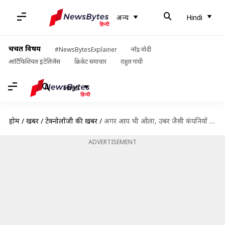
अन्य
Hindi
चर्चित विषय
#NewsBytesExplainer
नरेंद्र मोदी
आर्टिफिशियल इंटेलिजेंस
क्रिकेट समाचार
राहुल गांधी
Hindi
होम
/
खबरें
/
टेक्नोलॉजी की खबरें
/
अगर आप भी ओला, उबर जैसी कंपनियों को देते हैं अपनी जानकारी, तो हो जाएं सावधान!
ADVERTISEMENT