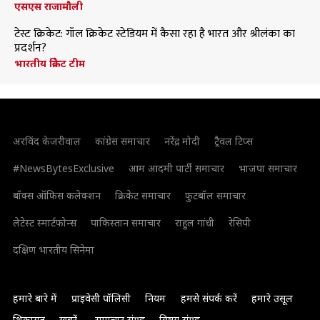
एसएस राजामौली
टेस्ट क्रिकेट: गॉल क्रिकेट स्टेडियम में कैसा रहा है भारत और श्रीलंका का
प्रदर्शन?
भारतीय क्रिकेट टीम
अरविंद केजरीवाल
कांग्रेस समाचार
नरेंद्र मोदी
ट्रैवल टिप्स
#NewsBytesExclusive
आम आदमी पार्टी समाचार
भाजपा समाचार
बॉक्स ऑफिस कलेक्शन
क्रिकेट समाचार
फुटबॉल समाचार
लेटेस्ट स्मार्टफोन्स
पाकिस्तान समाचार
राहुल गांधी
रेसिपी
दक्षिण भारतीय सिनेमा
हमारे बारे में
प्राइवेसी पॉलिसी
नियम
हमसे संपर्क करें
हमारे उसूल
शिकायत
खबरें
समाचार संग्रह
विषय संग्रह