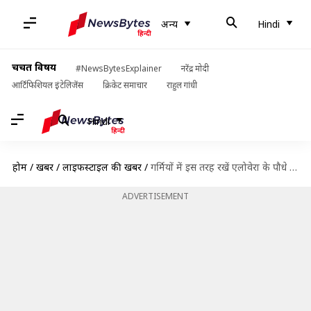
अन्य
Hindi
चर्चित विषय
#NewsBytesExplainer
नरेंद्र मोदी
आर्टिफिशियल इंटेलिजेंस
क्रिकेट समाचार
राहुल गांधी
Hindi
होम
/
खबरें
/
लाइफस्टाइल की खबरें
/
गर्मियों में इस तरह रखें एलोवेरा के पौधे का ध्यान, नहीं होगा कोई नुकसान
ADVERTISEMENT