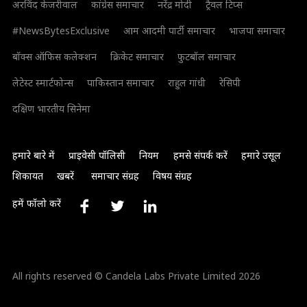
अरविंद केजरीवाल
कांग्रेस समाचार
नरेंद्र मोदी
ट्रैवल टिप्स
#NewsBytesExclusive
आम आदमी पार्टी समाचार
भाजपा समाचार
बॉक्स ऑफिस कलेक्शन
क्रिकेट समाचार
फुटबॉल समाचार
लेटेस्ट स्मार्टफोन्स
पाकिस्तान समाचार
राहुल गांधी
रेसिपी
दक्षिण भारतीय सिनेमा
हमारे बारे में
प्राइवेसी पॉलिसी
नियम
हमसे संपर्क करें
हमारे उसूल
शिकायत
खबरें
समाचार संग्रह
विषय संग्रह
हमें फॉलो करें
All rights reserved © Candela Labs Private Limited 2026