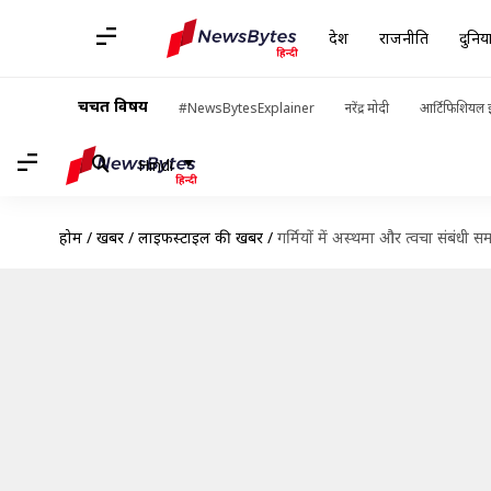
देश
राजनीति
दुनिय
चर्चित विषय
#NewsBytesExplainer
नरेंद्र मोदी
आर्टिफिशियल इ
Hindi
होम
/
खबरें
/
लाइफस्टाइल की खबरें
/
गर्मियों में अस्थमा और त्वचा संबंधी 