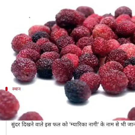
गर्मियों में अस्थमा और त्वचा संबंधी सम
लेखन
May 18, 2019
08:55 pm
प्रदीप मौर्य
क्या है खबर?
गर्मियों में तरह-तरह के फल देखने को मिलते हैं। अक्सर आपने
यह फल खाने में खट्टा-मीठा और दिखने में ब्लूबेरी जैसा होता
इंफ़्लेमेटरी तत्व से भरपूर इसकी छाल कैंसर का भी इलाज क
स्थान
इन जगहों पर पाया जाता है यह अनोखा फल
काफल मई-जून के महीने में गहरे जंगली क्षेत्रों में उगता है। नेप
काफल का निर्यात दूसरे शहरों में इसलिए नहीं होता है, क्योंकि 
सुंदर दिखने वाले इस फल को 'म्यारिका नागी' के नाम से भी जानत