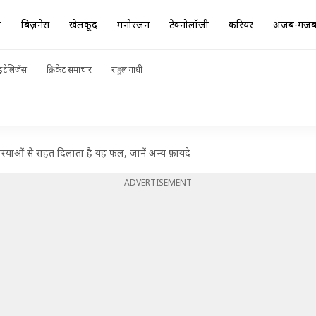
ा
बिज़नेस
खेलकूद
मनोरंजन
टेक्नोलॉजी
करियर
अजब-गज
ंटेलिजेंस
क्रिकेट समाचार
राहुल गांधी
समस्याओं से राहत दिलाता है यह फल, जानें अन्य फ़ायदे
ADVERTISEMENT