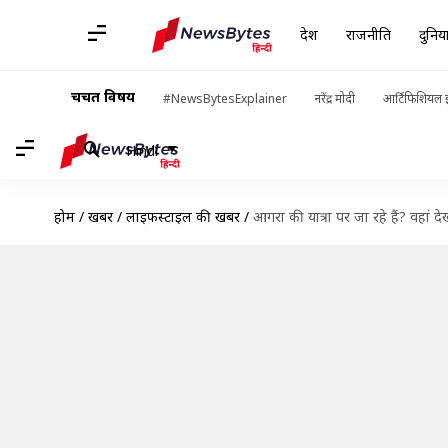
देश
राजनीति
दुनिय
चर्चित विषय
#NewsBytesExplainer
नरेंद्र मोदी
आर्टिफिशियल इ
Hindi
होम
/
खबरें
/
लाइफस्टाइल की खबरें
/
आगरा की यात्रा पर जा रहे हैं? वहां देख