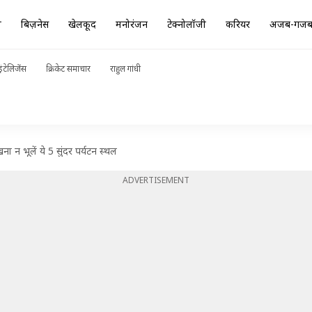
ा
बिज़नेस
खेलकूद
मनोरंजन
टेक्नोलॉजी
करियर
अजब-गज
ंटेलिजेंस
क्रिकेट समाचार
राहुल गांधी
ना न भूलें ये 5 सुंदर पर्यटन स्थल
ADVERTISEMENT