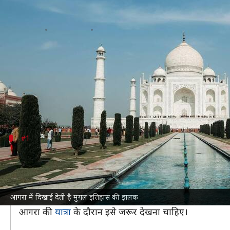
आगरा की यात्रा पर जा रहे हैं? वहां देखना
लेखन
Sep 30, 2024
10:00 pm
सयाली
क्या है खबर?
उत्तर प्रदेश का
आगरा
एक ऐतिहासिक शहर है, जो
ताजमहल
क
यहां की वास्तुकला और इतिहास पर्यटकों को आकर्षित करते है
#1
ताजमहल
ताजमहल दुनिया के 7 अजूबों में से एक है, जिसे शाहजहां ने
जाना जाता है।
आगरा में दिखाई देती है मुगल इतिहास की झलक
सुबह-शाम के समय यहां का दृश्य बेहद सुंदर दिखाई देता है,
आगरा की
यात्रा
के दौरान इसे जरूर देखना चाहिए।