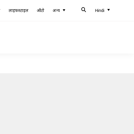
ब
लाइफस्टाइल
ऑटो
अन्य
Hindi