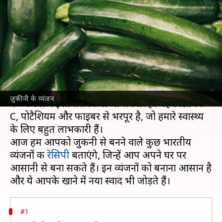
सकते हैं ये 5 स्वादिष्ट भारतीय व्यंजन,
जानिए रेसिपी
लेखन
Oct 02, 2024
10:44 pm
अंजली
क्या है खबर?
जुकीनी एक पौष्टिक और बहुमुखी सब्जी है, जिसे कई तरह
ज़ुकीनी के व्यंजन
के व्यंजनों में इस्तेमाल किया जा सकता है। यह विटामिन-
C, पोटैशियम और फाइबर से भरपूर है, जो हमारे स्वास्थ्य
के लिए बहुत लाभकारी हैं।
आज हम आपको जुकीनी से बनने वाले कुछ भारतीय
व्यंजनों की
रेसिपी
बताएंगे, जिन्हें आप अपने घर पर
आसानी से बना सकते हैं। इन व्यंजनों को बनाना आसान है
#1