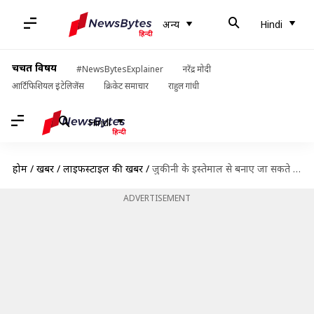
अन्य
Hindi
चर्चित विषय
#NewsBytesExplainer
नरेंद्र मोदी
आर्टिफिशियल इंटेलिजेंस
क्रिकेट समाचार
राहुल गांधी
Hindi
होम
/
खबरें
/
लाइफस्टाइल की खबरें
/
जुकीनी के इस्तेमाल से बनाए जा सकते हैं ये 5 स्वादिष्ट भारतीय व्यंजन, जानिए रेसिपी
ADVERTISEMENT