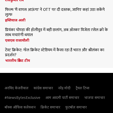
फिल्म 'मैं वापस आऊंगा' ने OTT पर दी दस्तक, जानिए कहां उठा सकेंगे
लुत्फ
इम्तियाज अली
प्रियंका चोपड़ा की हॉलीवुड में बड़ी छलांग, अब ऑस्कर विजेता रसेल क्रो के
साथ मचाएंगी धमाल
एसएस राजामौली
टेस्ट क्रिकेट: गॉल क्रिकेट स्टेडियम में कैसा रहा है भारत और श्रीलंका का
प्रदर्शन?
भारतीय क्रिकेट टीम
अरविंद केजरीवाल
कांग्रेस समाचार
नरेंद्र मोदी
ट्रैवल टिप्स
#NewsBytesExclusive
आम आदमी पार्टी समाचार
भाजपा समाचार
बॉक्स ऑफिस कलेक्शन
क्रिकेट समाचार
फुटबॉल समाचार