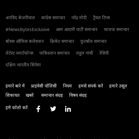
अरविंद केजरीवाल
कांग्रेस समाचार
नरेंद्र मोदी
ट्रैवल टिप्स
#NewsBytesExclusive
आम आदमी पार्टी समाचार
भाजपा समाचार
बॉक्स ऑफिस कलेक्शन
क्रिकेट समाचार
फुटबॉल समाचार
लेटेस्ट स्मार्टफोन्स
पाकिस्तान समाचार
राहुल गांधी
रेसिपी
दक्षिण भारतीय सिनेमा
हमारे बारे में
प्राइवेसी पॉलिसी
नियम
हमसे संपर्क करें
हमारे उसूल
शिकायत
खबरें
समाचार संग्रह
विषय संग्रह
हमें फॉलो करें