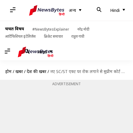
अन्य
Hindi
चर्चित विषय
#NewsBytesExplainer
नरेंद्र मोदी
आर्टिफिशियल इंटेलिजेंस
क्रिकेट समाचार
राहुल गांधी
Hindi
होम
/
खबरें
/
देश की खबरें
/
नए SC/ST एक्ट पर रोक लगाने से सुप्रीम कोर्ट का इनकार, 19 फरवरी को अगली सुनवाई
ADVERTISEMENT