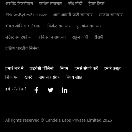
अरविंद केजरीवाल
कांग्रेस समाचार
नरेंद्र मोदी
ट्रैवल टिप्स
#NewsBytesExclusive
आम आदमी पार्टी समाचार
भाजपा समाचार
बॉक्स ऑफिस कलेक्शन
क्रिकेट समाचार
फुटबॉल समाचार
लेटेस्ट स्मार्टफोन्स
पाकिस्तान समाचार
राहुल गांधी
रेसिपी
दक्षिण भारतीय सिनेमा
हमारे बारे में
प्राइवेसी पॉलिसी
नियम
हमसे संपर्क करें
हमारे उसूल
शिकायत
खबरें
समाचार संग्रह
विषय संग्रह
हमें फॉलो करें
All rights reserved © Candela Labs Private Limited 2026