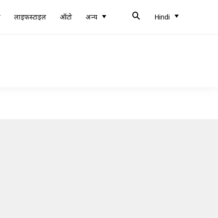
ब
लाइफस्टाइल
ऑटो
अन्य
Hindi