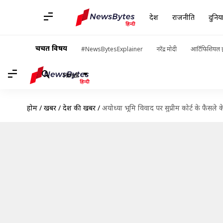
देश
राजनीति
दुनिय
चर्चित विषय
#NewsBytesExplainer
नरेंद्र मोदी
आर्टिफिशियल इ
Hindi
होम
/
खबरें
/
देश की खबरें
/
अयोध्या भूमि विवाद पर सुप्रीम कोर्ट के फैसल