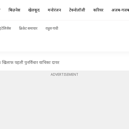
ा
बिज़नेस
खेलकूद
मनोरंजन
टेक्नोलॉजी
करियर
अजब-गज
ंटेलिजेंस
क्रिकेट समाचार
राहुल गांधी
े के खिलाफ पहली पुनर्विचार याचिका दायर
ADVERTISEMENT