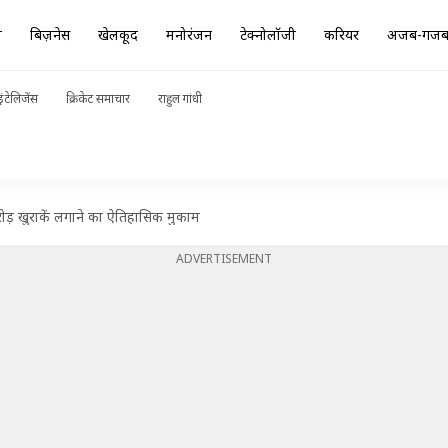
ा
बिज़नेस
खेलकूद
मनोरंजन
टेक्नोलॉजी
करियर
अजब-गज
ंटेलिजेंस
क्रिकेट समाचार
राहुल गांधी
ोड़ खुराकें लगाने का ऐतिहासिक मुकाम
ADVERTISEMENT