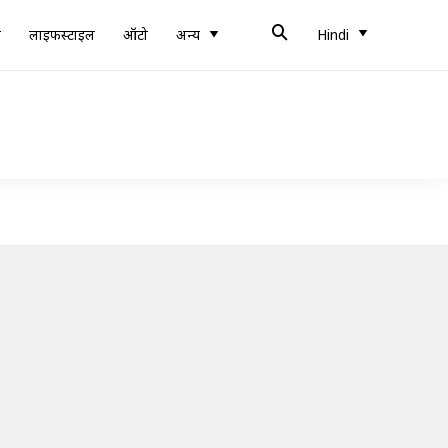
ब
लाइफस्टाइल
ऑटो
अन्य
Hindi