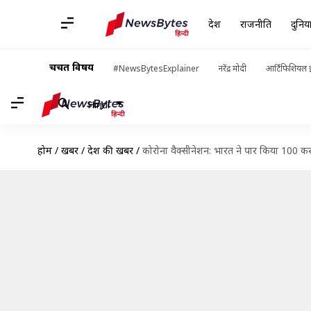
देश
राजनीति
दुनिय
चर्चित विषय
#NewsBytesExplainer
नरेंद्र मोदी
आर्टिफिशियल इ
Hindi
होम
/
खबरें
/
देश की खबरें
/
कोरोना वैक्सीनेशन: भारत ने पार किया 100 कर