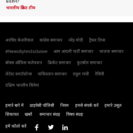
प्रदर्शन?
भारतीय क्रिकेट टीम
अरविंद केजरीवाल
कांग्रेस समाचार
नरेंद्र मोदी
ट्रैवल टिप्स
#NewsBytesExclusive
आम आदमी पार्टी समाचार
भाजपा समाचार
बॉक्स ऑफिस कलेक्शन
क्रिकेट समाचार
फुटबॉल समाचार
लेटेस्ट स्मार्टफोन्स
पाकिस्तान समाचार
राहुल गांधी
रेसिपी
दक्षिण भारतीय सिनेमा
हमारे बारे में
प्राइवेसी पॉलिसी
नियम
हमसे संपर्क करें
हमारे उसूल
शिकायत
खबरें
समाचार संग्रह
विषय संग्रह
हमें फॉलो करें