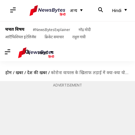
अन्य
Hindi
चर्चित विषय
#NewsBytesExplainer
नरेंद्र मोदी
आर्टिफिशियल इंटेलिजेंस
क्रिकेट समाचार
राहुल गांधी
Hindi
होम
/
खबरें
/
देश की खबरें
/
कोरोना वायरस के खिलाफ लड़ाई में क्या-क्या योगदान दे रहा है भारतीय रेलवे?
ADVERTISEMENT