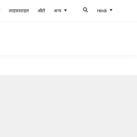
ब
लाइफस्टाइल
ऑटो
अन्य
Hindi