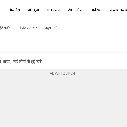
ा
बिज़नेस
खेलकूद
मनोरंजन
टेक्नोलॉजी
करियर
अजब-गज
ंटेलिजेंस
क्रिकेट समाचार
राहुल गांधी
ी शाखा, कई लोगों से हुई ठगी
ADVERTISEMENT