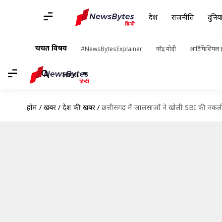
देश
राजनीति
दुनिय
चर्चित विषय
#NewsBytesExplainer
नरेंद्र मोदी
आर्टिफिशियल इ
Hindi
होम
/
खबरें
/
देश की खबरें
/
छत्तीसगढ़ में जालसाजों ने खोली SBI की नकल