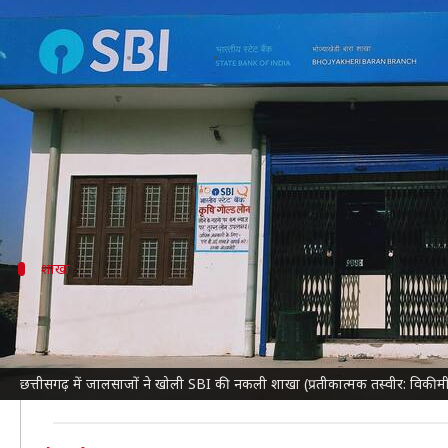
छत्तीसगढ़ में जालसाजों ने खोली SBI
लेखन
Oct 03, 2024
04:46 pm
बिश्वजीत कुमार
क्या है खबर?
छत्तीसगढ़
से बैंक धोखाधड़ी का एक ऐसा ही बड़ा मामला साम
शाखा
10 दिन पहले खुली थी नई शाखा
छपोरा गांव में SBI की नकली शाखा 10 दिन पहले खोली गई थी
स्थानीय ग्रामीण बिना किसी संदेह के यहां अकाउंट खोलने और ल
छत्तीसगढ़ में जालसाजों ने खोली SBI की नकली शाखा (प्रतीकात्मक तस्वीर: विकीम
प्रबंधक के संदेह के बाद पुलिस और SBI के अधिकारियों ने जा