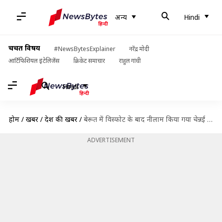
अन्य
Hindi
चर्चित विषय
#NewsBytesExplainer
नरेंद्र मोदी
आर्टिफिशियल इंटेलिजेंस
क्रिकेट समाचार
राहुल गांधी
Hindi
होम
/
खबरें
/
देश की खबरें
/
बेरूत में विस्फोट के बाद नीलाम किया गया चेन्नई में रखा लगभग 700 टन अमोनियम नाइट्रेट
ADVERTISEMENT