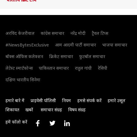
अरविंद केजरीवाल
कांग्रेस समाचार
नरेंद्र मोदी
ट्रैवल टिप्स
#NewsBytesExclusive
आम आदमी पार्टी समाचार
भाजपा समाचार
बॉक्स ऑफिस कलेक्शन
क्रिकेट समाचार
फुटबॉल समाचार
लेटेस्ट स्मार्टफोन्स
पाकिस्तान समाचार
राहुल गांधी
रेसिपी
दक्षिण भारतीय सिनेमा
हमारे बारे में
प्राइवेसी पॉलिसी
नियम
हमसे संपर्क करें
हमारे उसूल
शिकायत
खबरें
समाचार संग्रह
विषय संग्रह
हमें फॉलो करें