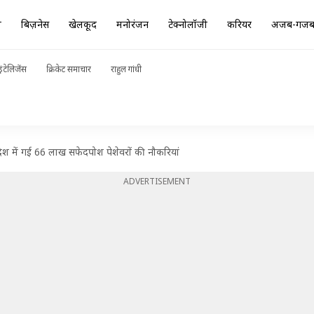
ा
बिज़नेस
खेलकूद
मनोरंजन
टेक्नोलॉजी
करियर
अजब-गज
ंटेलिजेंस
क्रिकेट समाचार
राहुल गांधी
ेश में गई 66 लाख सफेदपोश पेशेवरों की नौकरियां
ADVERTISEMENT