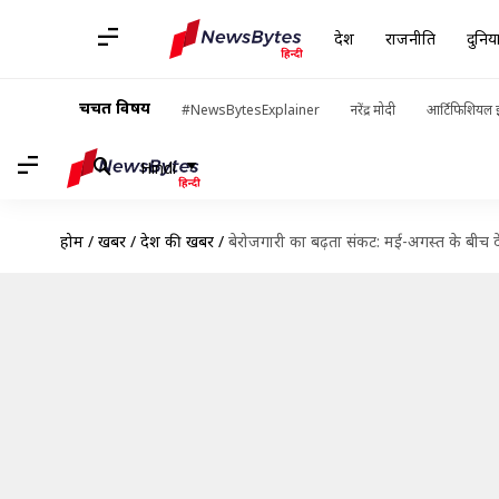
देश
राजनीति
दुनिय
चर्चित विषय
#NewsBytesExplainer
नरेंद्र मोदी
आर्टिफिशियल इ
Hindi
होम
/
खबरें
/
देश की खबरें
/
बेरोजगारी का बढ़ता संकट: मई-अगस्त के बीच द