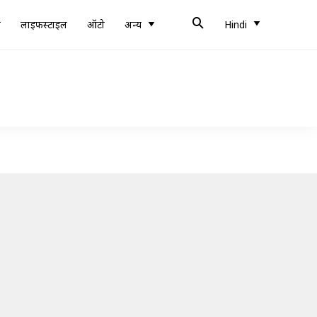
ब
लाइफस्टाइल
ऑटो
अन्य
Hindi