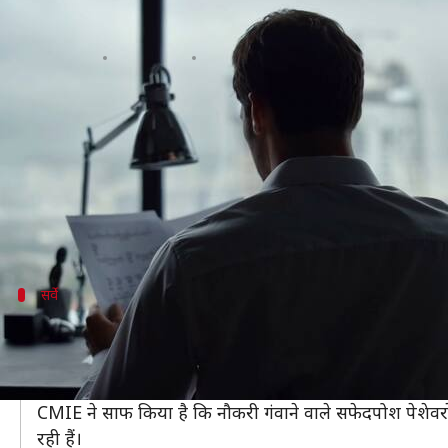
बेरोजगारी का बढ़ता संकट: मई-अगस्त क
लेखन
Sep 18, 2020
11:54 am
प्रमोद कुमार
क्या है खबर?
भारत में असंगठित क्षेत्र की तरह संगठित क्षेत्र में काम करने
लॉकडाउन लागू होने के बाद से देश के संगठित क्षेत्र में बेरोज
सेंटर फॉर मॉनिटरिंग इंडियन इकोनॉमी (CMIE) के उपभोक्ता 
सर्वे
ये काम करने वाले होते हैं सफेदपोश पेशेवर
सॉफ्टवेयर इंजीनियर, डॉक्टर, अध्यापक, अकाउंटेंट और विश्लेष
सर्वे में पता चला है कि महामारी के कारण नौकरी गंवाने वाले वेतन
CMIE ने साफ किया है कि नौकरी गंवाने वाले सफेदपोश पेशेवरों म
रही हैं।