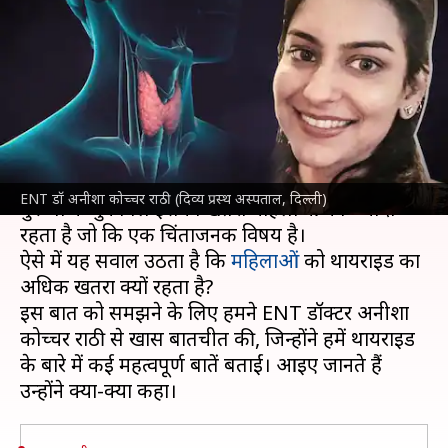
है थायराइड का अधिक खतरा,
विशेषज्ञ से जानिए इसकी वजह
लेखन
Nov 07, 2021
05:59 pm
अंजली
क्या है खबर?
दुनियाभर में
थायराइड
तेजी से अपने पांव पसार रहा है और
ENT डॉ अनीशा कोच्चर राठी (दिव्य प्रस्थ अस्पताल, दिल्ली)
पुरूषों के मुकाबले इसका खतरा महिलाओं को ज्यादा
रहता है जो कि एक चिंताजनक विषय है।
ऐसे में यह सवाल उठता है कि
महिलाओं
को थायराइड का
अधिक खतरा क्यों रहता है?
इस बात को समझने के लिए हमने ENT डॉक्टर अनीशा
कोच्चर राठी से खास बातचीत की, जिन्होंने हमें थायराइड
के बारे में कई महत्वपूर्ण बातें बताईं। आइए जानते हैं