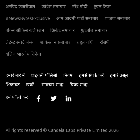
अरविंद केजरीवाल
कांग्रेस समाचार
नरेंद्र मोदी
ट्रैवल टिप्स
#NewsBytesExclusive
आम आदमी पार्टी समाचार
भाजपा समाचार
बॉक्स ऑफिस कलेक्शन
क्रिकेट समाचार
फुटबॉल समाचार
लेटेस्ट स्मार्टफोन्स
पाकिस्तान समाचार
राहुल गांधी
रेसिपी
दक्षिण भारतीय सिनेमा
हमारे बारे में
प्राइवेसी पॉलिसी
नियम
हमसे संपर्क करें
हमारे उसूल
शिकायत
खबरें
समाचार संग्रह
विषय संग्रह
हमें फॉलो करें
All rights reserved © Candela Labs Private Limited 2026