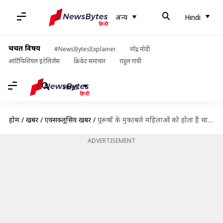
अन्य
Hindi
चर्चित विषय
#NewsBytesExplainer
नरेंद्र मोदी
आर्टिफिशियल इंटेलिजेंस
क्रिकेट समाचार
राहुल गांधी
Hindi
होम
/
खबरें
/
एक्सक्लूसिव खबरें
/
पुरूषों के मुकाबले महिलाओं को होता है थायराइड का अधिक खतरा, विशेषज्ञ से जानिए इसकी वजह
ADVERTISEMENT