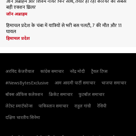
जॉन अब्राहम और शिवम नायर फिर साथ, तैयार हो रही करियर की सबसे
बड़ी एक्शन थ्रिलर
जॉन अब्राहम
हिमाचल प्रदेश के चंबा में यात्रियों से भरी बस पलटी, 7 की मौत और 11
घायल
हिमाचल प्रदेश
अरविंद केजरीवाल
कांग्रेस समाचार
नरेंद्र मोदी
ट्रैवल टिप्स
#NewsBytesExclusive
आम आदमी पार्टी समाचार
भाजपा समाचार
बॉक्स ऑफिस कलेक्शन
क्रिकेट समाचार
फुटबॉल समाचार
लेटेस्ट स्मार्टफोन्स
पाकिस्तान समाचार
राहुल गांधी
रेसिपी
दक्षिण भारतीय सिनेमा