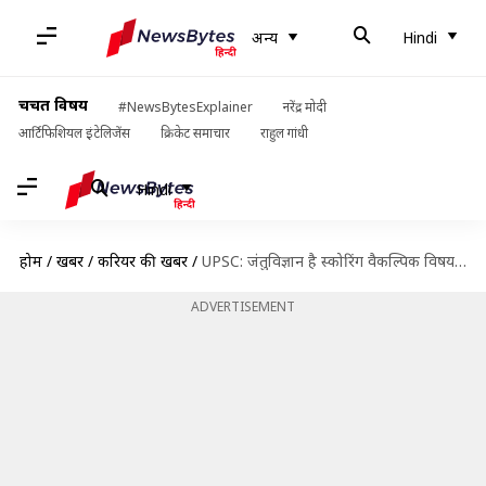
अन्य
Hindi
चर्चित विषय
#NewsBytesExplainer
नरेंद्र मोदी
आर्टिफिशियल इंटेलिजेंस
क्रिकेट समाचार
राहुल गांधी
Hindi
होम
/
खबरें
/
करियर की खबरें
/
UPSC: जंतुविज्ञान है स्कोरिंग वैकल्पिक विषय, ऐसे करें तैयारी
ADVERTISEMENT