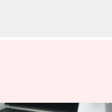
UPSC: जंतुविज्ञान है स्कोरिंग वैकल्पिक