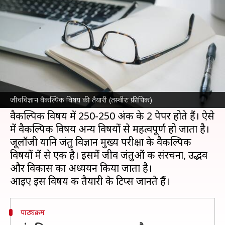
विषय, ऐसे करें तैयारी
लेखन
Apr 22, 2023
02:30 pm
राशि
क्या है खबर?
संघ लोक सेवा आयोग (
UPSC
) की सिविल सेवा परीक्षा
(CSE) में सफल होने के लिए वैकल्पिक विषय की सही
जीवविज्ञान वैकल्पिक विषय की तैयारी (तस्वीरः फ्रीपिक)
तैयारी होना जरूरी है।
वैकल्पिक विषय में 250-250 अंक के 2 पेपर होते हैं। ऐसे
में वैकल्पिक विषय अन्य विषयों से महत्वपूर्ण हो जाता है।
जूलॉजी यानि जंतु विज्ञान मुख्य परीक्षा के वैकल्पिक
विषयों में से एक है। इसमें जीव जंतुओं की संरचना, उद्भव
और विकास का अध्ययन किया जाता है।
पाठ्यक्रम