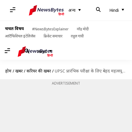
अन्य
Hindi
चर्चित विषय
#NewsBytesExplainer
नरेंद्र मोदी
आर्टिफिशियल इंटेलिजेंस
क्रिकेट समाचार
राहुल गांधी
Hindi
होम
/
खबरें
/
करियर की खबरें
/
UPSC प्रारंभिक परीक्षा के लिए बेहद महत्वपूर्ण हैं पर्यावरण और जैव विविधता के ये टॉपिक
ADVERTISEMENT