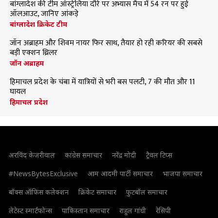
बांग्लादेश की टीम ऑस्ट्रेलिया दौरे पर अभ्यास मैच में 54 रन पर हुई
ऑलआउट, जानिए आंकड़े
बांग्लादेश क्रिकेट टीम
जॉन अब्राहम और शिवम नायर फिर साथ, तैयार हो रही करियर की सबसे
बड़ी एक्शन थ्रिलर
जॉन अब्राहम
हिमाचल प्रदेश के चंबा में यात्रियों से भरी बस पलटी, 7 की मौत और 11
घायल
हिमाचल प्रदेश
अरविंद केजरीवाल
कांग्रेस समाचार
नरेंद्र मोदी
ट्रैवल टिप्स
#NewsBytesExclusive
आम आदमी पार्टी समाचार
भाजपा समाचार
बॉक्स ऑफिस कलेक्शन
क्रिकेट समाचार
फुटबॉल समाचार
लेटेस्ट स्मार्टफोन्स
पाकिस्तान समाचार
राहुल गांधी
रेसिपी