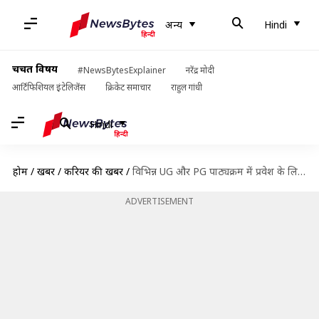
अन्य
Hindi
चर्चित विषय
#NewsBytesExplainer
नरेंद्र मोदी
आर्टिफिशियल इंटेलिजेंस
क्रिकेट समाचार
राहुल गांधी
Hindi
होम
/
खबरें
/
करियर की खबरें
/
विभिन्न UG और PG पाठ्यक्रम में प्रवेश के लिए इस यूनिवर्सिटी में शुरू हुई प्रक्रिया
ADVERTISEMENT