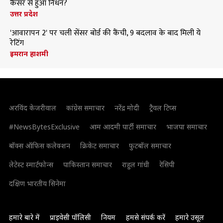
कैंसर से हुआ निधन?
उत्तर प्रदेश
'आवारापन 2' पर चली सेंसर बोर्ड की कैंची, 9 बदलाव के बाद मिली ये
रेटिंग
इमरान हाशमी
अरविंद केजरीवाल
कांग्रेस समाचार
नरेंद्र मोदी
ट्रैवल टिप्स
#NewsBytesExclusive
आम आदमी पार्टी समाचार
भाजपा समाचार
बॉक्स ऑफिस कलेक्शन
क्रिकेट समाचार
फुटबॉल समाचार
लेटेस्ट स्मार्टफोन्स
पाकिस्तान समाचार
राहुल गांधी
रेसिपी
दक्षिण भारतीय सिनेमा
हमारे बारे में
प्राइवेसी पॉलिसी
नियम
हमसे संपर्क करें
हमारे उसूल