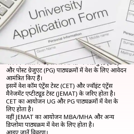
के लिए इस यूनिवर्सिटी में शुरू हुई
प्रक्रिया
लेखन
Apr 21, 2020
03:04 pm
मोना दीक्षित
क्या है खबर?
मौलाना अबुल कलाम आज़ाद प्रौद्योगिकी विश्वविद्यालय
पश्चिम बंगाल ने नए सत्र में विभिन्न अंजरग्रेजुएट (UG)
और पोस्ट ग्रेजुएट (PG) पाठ्यक्रमों में प्रवेश के लिए आवेदन
आमंत्रित किए हैं।
इसमें प्रवेश कॉम एंट्रेंस टेस्ट (CET) और ज्वॉइंट एंट्रेंस
मैनेजमेंट एप्टीट्यूड टेस्ट (JEMAT) के जरिए होता है।
CET का आयोजन UG और PG पाठ्यक्रमों में प्रवेश के
लिए होता है।
वहीं JEMAT का आयोजन MBA/MHA और अन्य
डिप्लोमा पाठ्यक्रम में प्रवेश के लिए होता है।