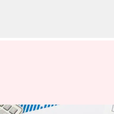
विभिन्न UG और PG पाठ्यक्रम में प्रवेश