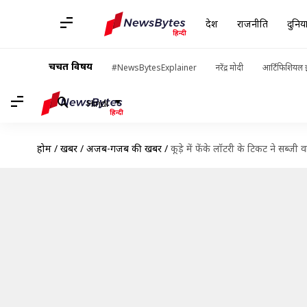
देश
राजनीति
दुनिय
चर्चित विषय
#NewsBytesExplainer
नरेंद्र मोदी
आर्टिफिशियल इ
Hindi
होम
/
खबरें
/
अजब-गजब की खबरें
/
कूड़े में फेंके लॉटरी के टिकट ने सब्ज