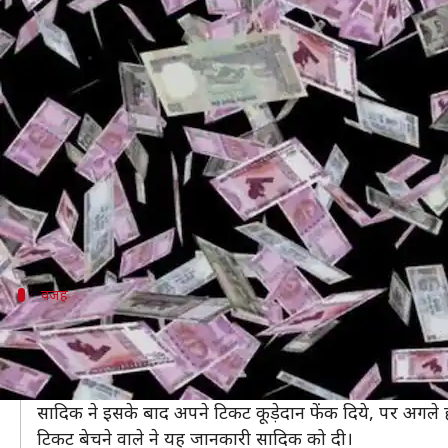
कूड़े में फेंके लॉटरी के टिकट ने सब्जी
लेखन
Jan 07, 2020
07:15 pm
अंजली
क्या है खबर?
कहते हैं किस्मत कब बदल जाए कुछ नहीं कहा जा सकता।
आए दिन कई ऐसे मामले देखने या सुनने को मिलते हैं, जिसमें ल
हाल ही में ऐसा ही वाकया एक शख्स के साथ हुआ है। इस शख्स
वजह
शख्स ने क्यों फेंके थे लॉटरी के टिकट?
मामला कोलकाता के दमदम इलाके का है, जहां सब्जी बेचने वा
मगर, 2 जनवरी को लॉटरी के इनामों का ऐलान हुआ तो उसका इ
सादिक ने इसके बाद अपने टिकट कूड़ेदान फेंक दिये, पर अगल
टिकट बेचने वाले ने यह जानकारी सादिक को दी।