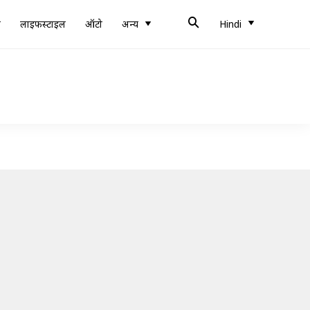
ब
लाइफस्टाइल
ऑटो
अन्य
Hindi