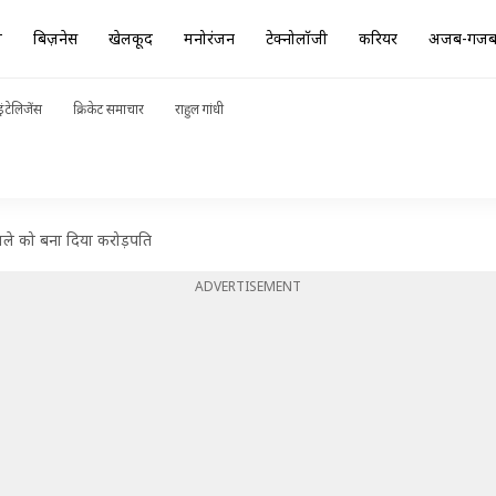
ा
बिज़नेस
खेलकूद
मनोरंजन
टेक्नोलॉजी
करियर
अजब-गज
ंटेलिजेंस
क्रिकेट समाचार
राहुल गांधी
ी वाले को बना दिया करोड़पति
ADVERTISEMENT