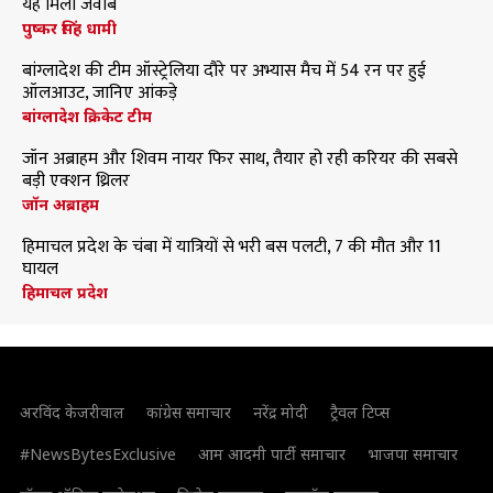
यह मिला जवाब
पुष्कर सिंह धामी
बांग्लादेश की टीम ऑस्ट्रेलिया दौरे पर अभ्यास मैच में 54 रन पर हुई
ऑलआउट, जानिए आंकड़े
बांग्लादेश क्रिकेट टीम
जॉन अब्राहम और शिवम नायर फिर साथ, तैयार हो रही करियर की सबसे
बड़ी एक्शन थ्रिलर
जॉन अब्राहम
हिमाचल प्रदेश के चंबा में यात्रियों से भरी बस पलटी, 7 की मौत और 11
घायल
हिमाचल प्रदेश
अरविंद केजरीवाल
कांग्रेस समाचार
नरेंद्र मोदी
ट्रैवल टिप्स
#NewsBytesExclusive
आम आदमी पार्टी समाचार
भाजपा समाचार