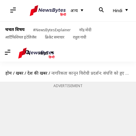
अन्य
Hindi
चर्चित विषय
#NewsBytesExplainer
नरेंद्र मोदी
आर्टिफिशियल इंटेलिजेंस
क्रिकेट समाचार
राहुल गांधी
Hindi
होम
/
खबरें
/
देश की खबरें
/
नागरिकता कानून विरोधी प्रदर्शन: संपत्ति को हुए 80 करोड़ रुपये के नुकसान की वसूली करेगा रेलवे
ADVERTISEMENT