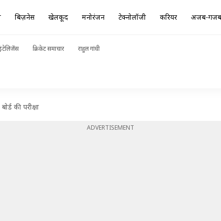
ा
बिज़नेस
खेलकूद
मनोरंजन
टेक्नोलॉजी
करियर
अजब-गज
ंटेलिजेंस
क्रिकेट समाचार
राहुल गांधी
ोर्ड की परीक्षा
ADVERTISEMENT