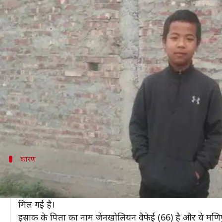
मणिपुर: केवल 12 साल का बच्चा देगा 10व
लेखन
Nov 30, 2019
04:42 pm
मोना दीक्षित
क्या है खबर?
साल 2020 बोर्ड परीक्षाओं का समय नजदीक आ गया है। सभी ब
परीक्षा की तैयारी रहा है।
जी हां, बोर्ड ऑफ सेकंडरी एजुकेशन मणिपुर (BoSEM) के इति
में शामिल होने की अनुमति दी गई है।
कारण
इस वजह से दी गई अनुमति
कांगवई गाँव के इसाक पॉलेल्लुंगमुआन वैफेई को मणिपुर बोर्ड 
मिल गई है।
इसाक के पिता का नाम जेनखोलियन वैफेई (66) है और ये मणिपु