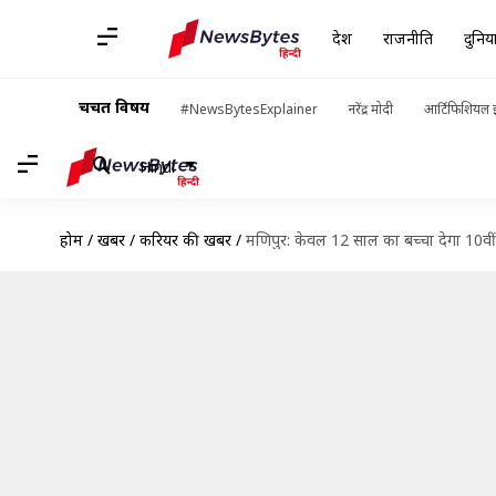
देश
राजनीति
दुनिय
चर्चित विषय
#NewsBytesExplainer
नरेंद्र मोदी
आर्टिफिशियल इ
Hindi
होम
/
खबरें
/
करियर की खबरें
/
मणिपुर: केवल 12 साल का बच्चा देगा 10वीं ब