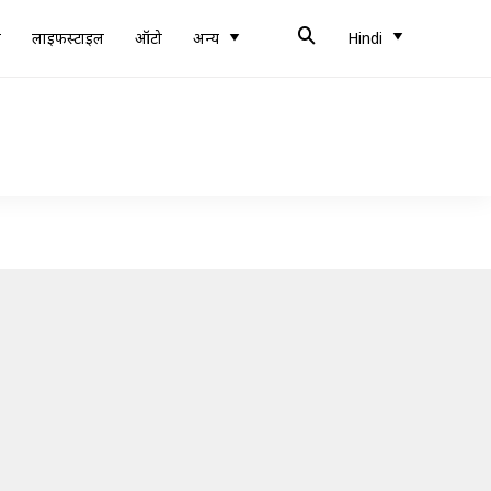
ब
लाइफस्टाइल
ऑटो
अन्य
Hindi