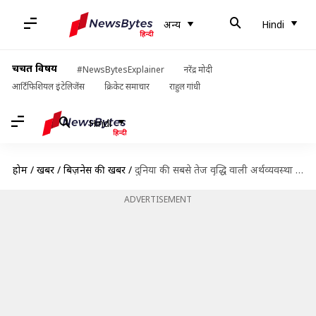
अन्य
Hindi
चर्चित विषय
#NewsBytesExplainer
नरेंद्र मोदी
आर्टिफिशियल इंटेलिजेंस
क्रिकेट समाचार
राहुल गांधी
Hindi
होम
/
खबरें
/
बिज़नेस की खबरें
/
दुनिया की सबसे तेज वृद्धि वाली अर्थव्यवस्था भारत, 7.3 प्रतिशत रहेगी विकास दर- विश्व बैंक
ADVERTISEMENT