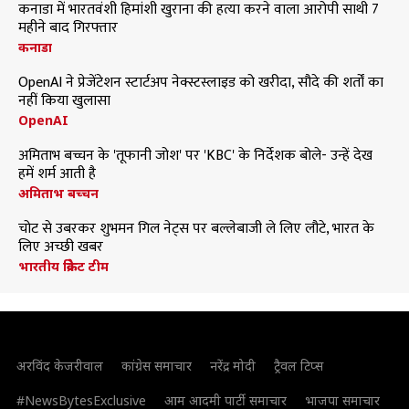
कनाडा में भारतवंशी हिमांशी खुराना की हत्या करने वाला आरोपी साथी 7
महीने बाद गिरफ्तार
कनाडा
OpenAI ने प्रेजेंटेशन स्टार्टअप नेक्स्टस्लाइड को खरीदा, सौदे की शर्तों का
नहीं किया खुलासा
OpenAI
अमिताभ बच्चन के 'तूफानी जोश' पर 'KBC' के निर्देशक बोले- उन्हें देख
हमें शर्म आती है
अमिताभ बच्चन
चोट से उबरकर शुभमन गिल नेट्स पर बल्लेबाजी ले लिए लौटे, भारत के
लिए अच्छी खबर
भारतीय क्रिकेट टीम
अरविंद केजरीवाल
कांग्रेस समाचार
नरेंद्र मोदी
ट्रैवल टिप्स
#NewsBytesExclusive
आम आदमी पार्टी समाचार
भाजपा समाचार