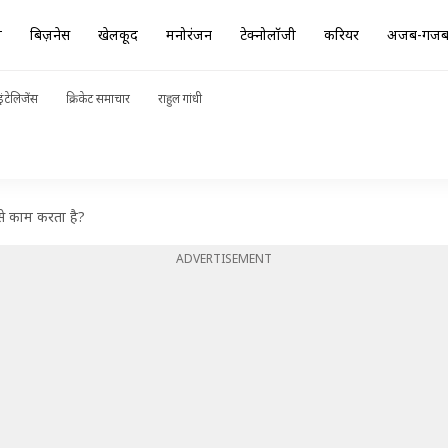
ा
बिज़नेस
खेलकूद
मनोरंजन
टेक्नोलॉजी
करियर
अजब-गज
ंटेलिजेंस
क्रिकेट समाचार
राहुल गांधी
से काम करता है?
ADVERTISEMENT