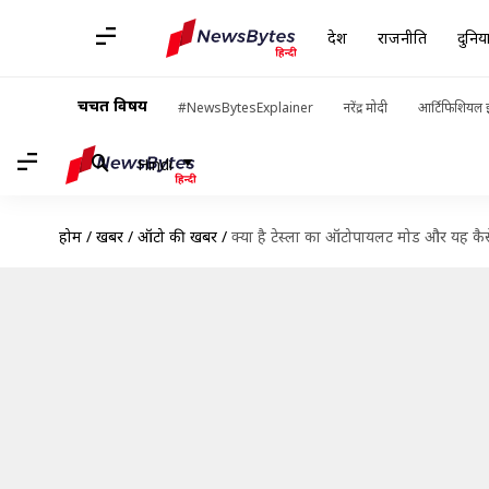
देश
राजनीति
दुनिय
चर्चित विषय
#NewsBytesExplainer
नरेंद्र मोदी
आर्टिफिशियल इ
Hindi
होम
/
खबरें
/
ऑटो की खबरें
/
क्या है टेस्ला का ऑटोपायलट मोड और यह कै