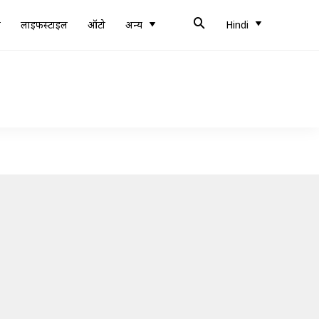
ब
लाइफस्टाइल
ऑटो
अन्य
Hindi