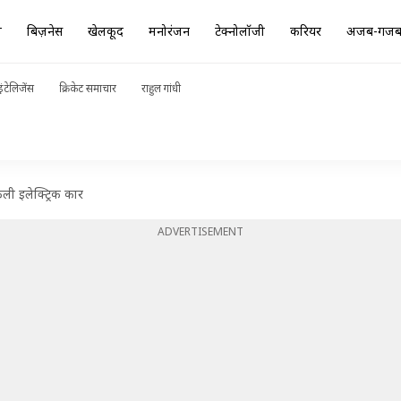
ा
बिज़नेस
खेलकूद
मनोरंजन
टेक्नोलॉजी
करियर
अजब-गज
ंटेलिजेंस
क्रिकेट समाचार
राहुल गांधी
ी इलेक्ट्रिक कार
ADVERTISEMENT