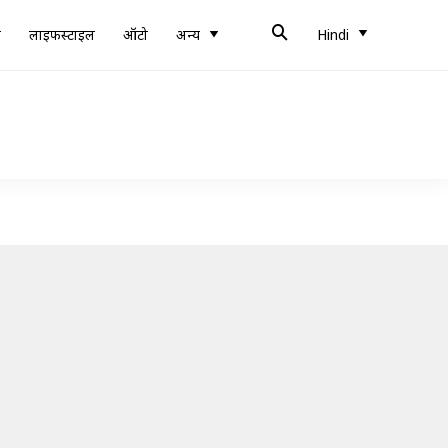
ब
लाइफस्टाइल
ऑटो
अन्य
Hindi