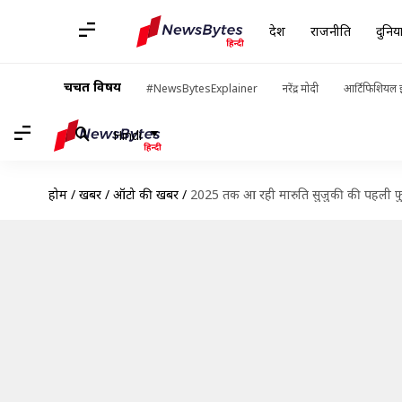
देश
राजनीति
दुनिय
चर्चित विषय
#NewsBytesExplainer
नरेंद्र मोदी
आर्टिफिशियल इ
Hindi
होम
/
खबरें
/
ऑटो की खबरें
/
2025 तक आ रही मारुति सुजुकी की पहली फुल