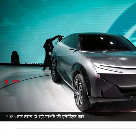
2025 तक आ रही मारुति सुजुकी की पहल
लेखन
Jul 21, 2021
09:30 pm
सोनाली सिंह
क्या है खबर?
निकेई एशिया की एक रिपोर्ट के अनुसार ऑटो कंपनी सुजुक
इस कार को पहले भारत में लॉन्च किया जाएगा, इसके बाद जाप
लुक
वैगनआर की तरह होगा लुक
जानकारी के मुताबिक यह कार काफी हद तक मारुति सुजुकी की इ
वैगनआर EV टेस्टिंग के दौरान कई बार स्पॉट की गई है। इसमें रेड
2025 तक लॉन्च हो रही मारुति की इलेक्ट्रिक कार
इसके अलावा इसमें नई हेडलाइट्स और पीछे के बंपर को पूरी तरह स