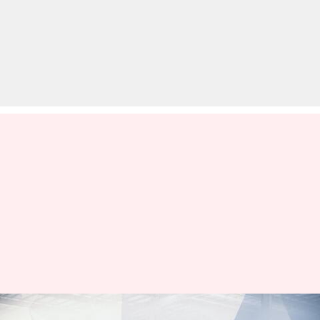
दूसरा मैन्युफैक्चरिंग प्लांट लगाएगी