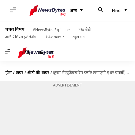
अन्य
Hindi
चर्चित विषय
#NewsBytesExplainer
नरेंद्र मोदी
आर्टिफिशियल इंटेलिजेंस
क्रिकेट समाचार
राहुल गांधी
Hindi
होम
/
खबरें
/
ऑटो की खबरें
/
दूसरा मैन्युफैक्चरिंग प्लांट लगाएगी एथर एनर्जी, ओला इलेक्ट्रिक से करेगी मुकाबला
ADVERTISEMENT