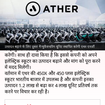
एथर एनर्जी, ओला इलेक्ट्रिक से करेगी
मुकाबला
लेखन
Nov 30, 2021
05:30 pm
अविनाश
क्या है खबर?
एथर एनर्जी
ने सोमवार को घोषणा की है कि वह तमिलनाडु
उत्पादन बढ़ाने के लिए दूसरा मैन्युफैक्चरिंग यूनिट स्थापित करेगी एथर एनर्जी
के होसुर में अपनी दूसरी मैन्युफैक्चरिंग यूनिट स्थापित
करेगी। साथ ही दावा किया है कि इससे कंपनी को अपने
इलेक्ट्रिक स्कूटर का उत्पादन बढ़ाने और मांग को पूरा करने
में मदद मिलेगी।
वर्तमान में एथर की 450X और 450 प्लस इलेक्ट्रिक
स्कूटर भारतीय बाजार में उपलब्ध है और कंपनी इनका
उत्पादन 1.2 लाख से बढ़ा कर 4 लाख यूनिट प्रतिवर्ष तक