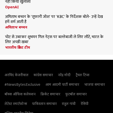
नहीं किया खुलासा
OpenAI
अमिताभ बच्चन के 'तूफानी जोश' पर 'KBC' के निर्देशक बोले- उन्हें देख
हमें शर्म आती है
अमिताभ बच्चन
चोट से उबरकर शुभमन गिल नेट्स पर बल्लेबाजी ले लिए लौटे, भारत के
लिए अच्छी खबर
भारतीय क्रिकेट टीम
अरविंद केजरीवाल
कांग्रेस समाचार
नरेंद्र मोदी
ट्रैवल टिप्स
#NewsBytesExclusive
आम आदमी पार्टी समाचार
भाजपा समाचार
बॉक्स ऑफिस कलेक्शन
क्रिकेट समाचार
फुटबॉल समाचार
लेटेस्ट स्मार्टफोन्स
पाकिस्तान समाचार
राहुल गांधी
रेसिपी