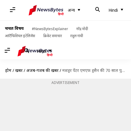
अन्य
Hindi
चर्चित विषय
#NewsBytesExplainer
नरेंद्र मोदी
आर्टिफिशियल इंटेलिजेंस
क्रिकेट समाचार
राहुल गांधी
Hindi
होम
/
खबरें
/
अजब-गजब की खबरें
/
मशहूर पेंटर एमएफ हुसैन की 70 साल पुरानी पेंटिंग हुई नीलाम, 100 करोड़ में बिकी
ADVERTISEMENT