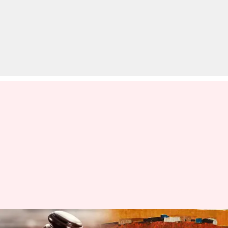
मशहूर पेंटर एमएफ हुसैन की 70 साल