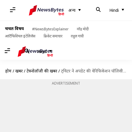
अन्य
Hindi
चर्चित विषय
#NewsBytesExplainer
नरेंद्र मोदी
आर्टिफिशियल इंटेलिजेंस
क्रिकेट समाचार
राहुल गांधी
Hindi
होम
/
खबरें
/
टेक्नोलॉजी की खबरें
/
ट्विटर ने अपडेट की वेरिफिकेशन पॉलिसी, 'ब्लू टिक' मिलने की प्रक्रिया समझना होगा आसान
ADVERTISEMENT