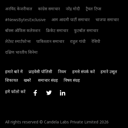
अरविंद केजरीवाल
कांग्रेस समाचार
नरेंद्र मोदी
ट्रैवल टिप्स
#NewsBytesExclusive
आम आदमी पार्टी समाचार
भाजपा समाचार
बॉक्स ऑफिस कलेक्शन
क्रिकेट समाचार
फुटबॉल समाचार
लेटेस्ट स्मार्टफोन्स
पाकिस्तान समाचार
राहुल गांधी
रेसिपी
दक्षिण भारतीय सिनेमा
हमारे बारे में
प्राइवेसी पॉलिसी
नियम
हमसे संपर्क करें
हमारे उसूल
शिकायत
खबरें
समाचार संग्रह
विषय संग्रह
हमें फॉलो करें
All rights reserved © Candela Labs Private Limited 2026