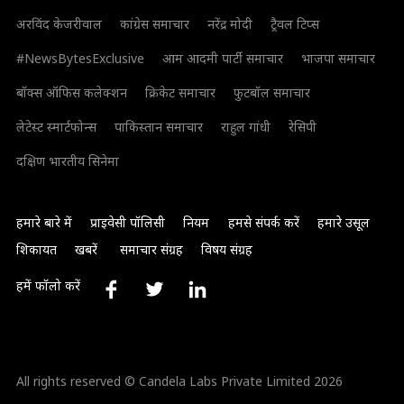
अरविंद केजरीवाल
कांग्रेस समाचार
नरेंद्र मोदी
ट्रैवल टिप्स
#NewsBytesExclusive
आम आदमी पार्टी समाचार
भाजपा समाचार
बॉक्स ऑफिस कलेक्शन
क्रिकेट समाचार
फुटबॉल समाचार
लेटेस्ट स्मार्टफोन्स
पाकिस्तान समाचार
राहुल गांधी
रेसिपी
दक्षिण भारतीय सिनेमा
हमारे बारे में
प्राइवेसी पॉलिसी
नियम
हमसे संपर्क करें
हमारे उसूल
शिकायत
खबरें
समाचार संग्रह
विषय संग्रह
हमें फॉलो करें
All rights reserved © Candela Labs Private Limited 2026