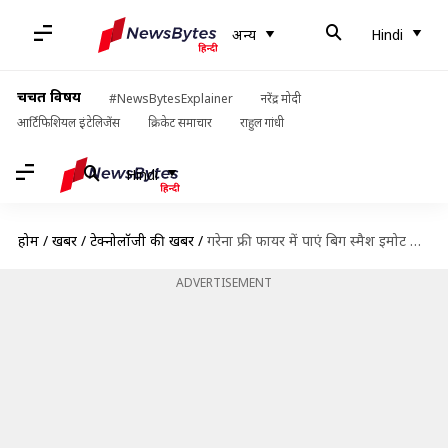
अन्य
Hindi
चर्चित विषय
#NewsBytesExplainer
नरेंद्र मोदी
आर्टिफिशियल इंटेलिजेंस
क्रिकेट समाचार
राहुल गांधी
Hindi
होम
/
खबरें
/
टेक्नोलॉजी की खबरें
/
गरेना फ्री फायर में पाएं बिग स्मैश इमोट और सॉस स्वैगर स्किन, यह है तरीका
ADVERTISEMENT