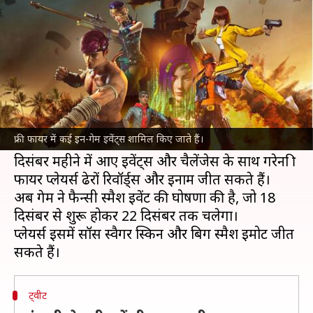
और सॉस स्वैगर स्किन, यह है तरीका
लेखन
Dec 19, 2021
12:13 pm
प्राणेश तिवारी
क्या है खबर?
बैटल रॉयल गेम गरेना
फ्री फायर
में अक्सर कई इवेंट्स और
ऑफर्स मिलते हैं, जिससे प्लेयर्स को गेमिंग में मजा आता
फ्री फायर में कई इन-गेम इवेंट्स शामिल किए जाते हैं।
रहे।
दिसंबर महीने में आए इवेंट्स और चैलेंजेस के साथ गरेना फ्री
फायर प्लेयर्स ढेरों रिवॉर्ड्स और इनाम जीत सकते हैं।
अब गेम ने फैन्सी स्मैश इवेंट की घोषणा की है, जो 18
दिसंबर से शुरू होकर 22 दिसंबर तक चलेगा।
प्लेयर्स इसमें सॉस स्वैगर स्किन और बिग स्मैश इमोट जीत
ट्वीट