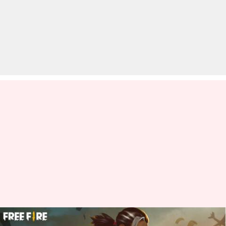
गरेना फ्री फायर में पाएं बिग स्मैश इमोट