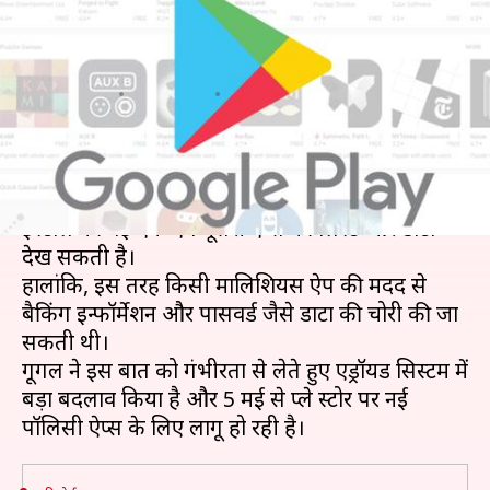
कर पाएंगी सभी ऐप्स, गूगल ने किया
बदलाव
लेखन
Apr 04, 2021
07:30 am
प्राणेश तिवारी
क्या है खबर?
ज्यादातर एंड्रॉयड यूजर्स यह बात नहीं जानते कि फोन में
इंस्टॉल की गई एक ऐप दूसरी ऐप्स की लिस्ट और डाटा
देख सकती है।
हालांकि, इस तरह किसी मालिशियस ऐप की मदद से
बैकिंग इन्फॉर्मेशन और पासवर्ड जैसे डाटा की चोरी की जा
सकती थी।
गूगल ने इस बात को गंभीरता से लेते हुए एंड्रॉयड सिस्टम में
बड़ा बदलाव किया है और 5 मई से प्ले स्टोर पर नई