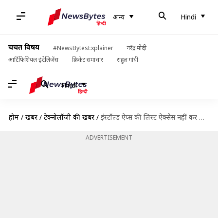
अन्य
Hindi
चर्चित विषय
#NewsBytesExplainer
नरेंद्र मोदी
आर्टिफिशियल इंटेलिजेंस
क्रिकेट समाचार
राहुल गांधी
Hindi
होम
/
खबरें
/
टेक्नोलॉजी की खबरें
/
इंस्टॉल्ड ऐप्स की लिस्ट ऐक्सेस नहीं कर पाएंगी सभी ऐप्स, गूगल ने किया बदलाव
ADVERTISEMENT