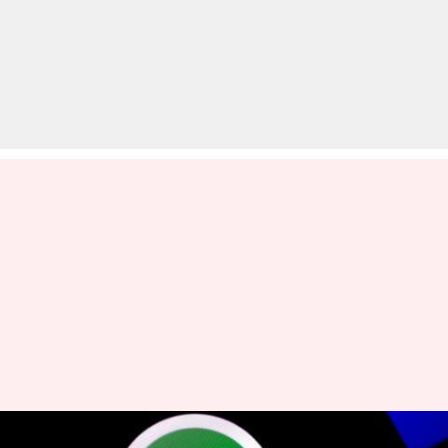
व्हाट्सऐप के पास है आपका क्या-