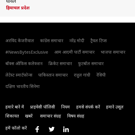
घायल
हिमाचल प्रदेश
अरविंद केजरीवाल
कांग्रेस समाचार
नरेंद्र मोदी
ट्रैवल टिप्स
#NewsBytesExclusive
आम आदमी पार्टी समाचार
भाजपा समाचार
बॉक्स ऑफिस कलेक्शन
क्रिकेट समाचार
फुटबॉल समाचार
लेटेस्ट स्मार्टफोन्स
पाकिस्तान समाचार
राहुल गांधी
रेसिपी
दक्षिण भारतीय सिनेमा
हमारे बारे में
प्राइवेसी पॉलिसी
नियम
हमसे संपर्क करें
हमारे उसूल
शिकायत
खबरें
समाचार संग्रह
विषय संग्रह
हमें फॉलो करें