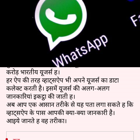
क्या डाटा? इस तरीके से लगायें पता
लेखन
Mar 12, 2019
01:20 pm
प्रमोद कुमार
क्या है खबर?
फेसबुक के मालिकाना हक वाली इंस्टैंट मैसेजिंग ऐप
व्हाट्सऐप दुनिया की सबसे लोकप्रिय चैटिंग ऐप है।
दुनियाभर में इसके 150 करोड़ यूजर्स हैं, जिनमें से 20
करोड़ भारतीय यूजर्स हैं।
हर ऐप की तरह व्हाट्सऐप भी अपने यूजर्स का डाटा
कलेक्ट करती है। इसमें यूजर्स की अलग-अलग
जानकारियां इकट्ठा की जाती हैं।
अब आप एक आसान तरीके से यह पता लगा सकते हैं कि
व्हाट्सऐप के पास आपकी क्या-क्या जानकारी है।