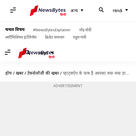
अन्य
Hindi
चर्चित विषय
#NewsBytesExplainer
नरेंद्र मोदी
आर्टिफिशियल इंटेलिजेंस
क्रिकेट समाचार
राहुल गांधी
Hindi
होम
/
खबरें
/
टेक्नोलॉजी की खबरें
/
व्हाट्सऐप के पास है आपका क्या-क्या डाटा? इस तरीके से लगायें पता
ADVERTISEMENT