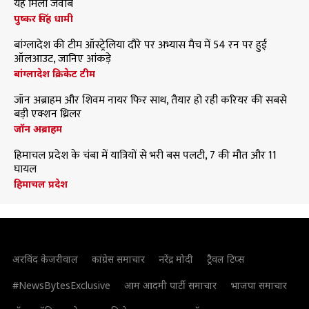
यह मिला जवाब
पुष्कर सिंह धामी
बांग्लादेश की टीम ऑस्ट्रेलिया दौरे पर अभ्यास मैच में 54 रन पर हुई
ऑलआउट, जानिए आंकड़े
बांग्लादेश क्रिकेट टीम
जॉन अब्राहम और शिवम नायर फिर साथ, तैयार हो रही करियर की सबसे
बड़ी एक्शन थ्रिलर
जॉन अब्राहम
हिमाचल प्रदेश के चंबा में यात्रियों से भरी बस पलटी, 7 की मौत और 11
घायल
हिमाचल प्रदेश
अरविंद केजरीवाल
कांग्रेस समाचार
नरेंद्र मोदी
ट्रैवल टिप्स
#NewsBytesExclusive
आम आदमी पार्टी समाचार
भाजपा समाचार