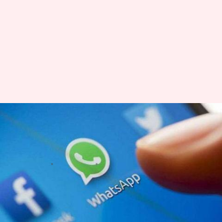
अब बिना ऐप ओपन किए देख सकेंगे
व्हाट्सऐप पर मिले वीडियो, आ रहा है
नया फीचर
लेखन
Nov 23, 2018
05:03 pm
प्रमोद कुमार
क्या है खबर?
व्हाट्सऐप अपने यूजर्स के लिए लगातार कई नए फीचर्स