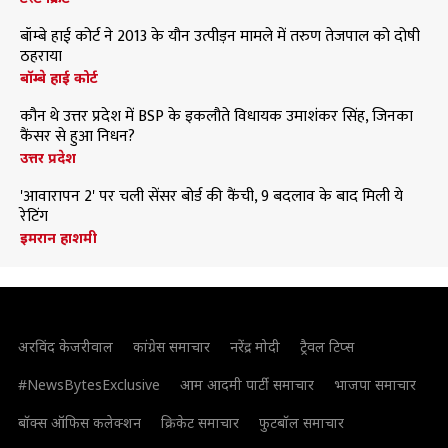
बॉम्बे हाई कोर्ट ने 2013 के यौन उत्पीड़न मामले में तरुण तेजपाल को दोषी
ठहराया
बॉम्बे हाई कोर्ट
कौन थे उत्तर प्रदेश में BSP के इकलौते विधायक उमाशंकर सिंह, जिनका
कैंसर से हुआ निधन?
उत्तर प्रदेश
'आवारापन 2' पर चली सेंसर बोर्ड की कैंची, 9 बदलाव के बाद मिली ये
रेटिंग
इमरान हाशमी
अरविंद केजरीवाल
कांग्रेस समाचार
नरेंद्र मोदी
ट्रैवल टिप्स
#NewsBytesExclusive
आम आदमी पार्टी समाचार
भाजपा समाचार
बॉक्स ऑफिस कलेक्शन
क्रिकेट समाचार
फुटबॉल समाचार