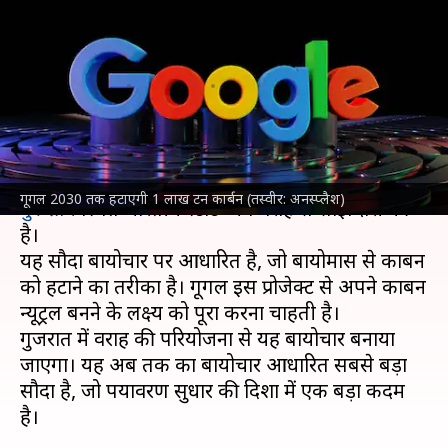
कार्बन, भारतीय स्टार्ट-अप के साथ
किया सबसे बड़ा सौदा
लेखन
Jan 17, 2025
09:16 am
बिश्वजीत कुमार
क्या है खबर?
गूगल
ने 2030 तक 1 लाख टन कार्बन हटाने के लिए
गूगल 2030 तक हटाएगी 1 लाख टन कार्बन (तस्वीर: अनस्प्लैश)
गुरूग्राम
स्थित भारतीय स्टार्ट-अप वराह से साझेदारी की
है।
यह सौदा बायोचार पर आधारित है, जो बायोमास से कार्बन
को हटाने का तरीका है। गूगल इस प्रोजेक्ट से अपने कार्बन
न्यूट्रल बनने के लक्ष्य को पूरा करना चाहती है।
गुजरात में वराह की परियोजना से यह बायोचार बनाया
जाएगा। यह अब तक का बायोचार आधारित सबसे बड़ा
सौदा है, जो पर्यावरण सुधार की दिशा में एक बड़ा कदम