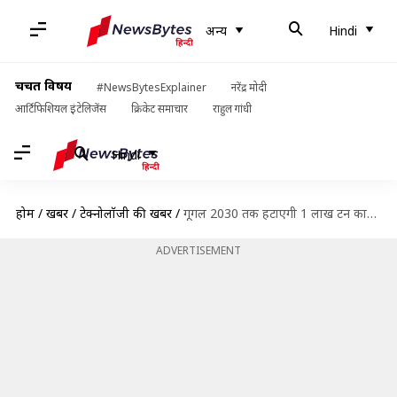
अन्य
Hindi
चर्चित विषय
#NewsBytesExplainer
नरेंद्र मोदी
आर्टिफिशियल इंटेलिजेंस
क्रिकेट समाचार
राहुल गांधी
Hindi
होम
/
खबरें
/
टेक्नोलॉजी की खबरें
/
गूगल 2030 तक हटाएगी 1 लाख टन कार्बन, भारतीय स्टार्ट-अप के साथ किया सबसे बड़ा सौदा
ADVERTISEMENT