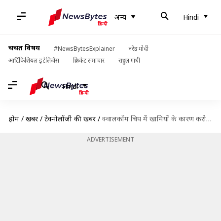
अन्य
Hindi
चर्चित विषय
#NewsBytesExplainer
नरेंद्र मोदी
आर्टिफिशियल इंटेलिजेंस
क्रिकेट समाचार
राहुल गांधी
Hindi
होम
/
खबरें
/
टेक्नोलॉजी की खबरें
/
क्वालकॉम चिप में खामियों के कारण करोड़ों एंड्रॉयड फोन पर मंडरा रहा हैकिंग का खतरा
ADVERTISEMENT