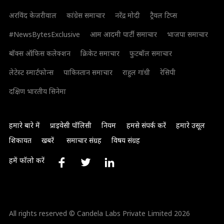
अरविंद केजरीवाल
कांग्रेस समाचार
नरेंद्र मोदी
ट्रैवल टिप्स
#NewsBytesExclusive
आम आदमी पार्टी समाचार
भाजपा समाचार
बॉक्स ऑफिस कलेक्शन
क्रिकेट समाचार
फुटबॉल समाचार
लेटेस्ट स्मार्टफोन्स
पाकिस्तान समाचार
राहुल गांधी
रेसिपी
दक्षिण भारतीय सिनेमा
हमारे बारे में
प्राइवेसी पॉलिसी
नियम
हमसे संपर्क करें
हमारे उसूल
शिकायत
खबरें
समाचार संग्रह
विषय संग्रह
हमें फॉलो करें
All rights reserved © Candela Labs Private Limited 2026