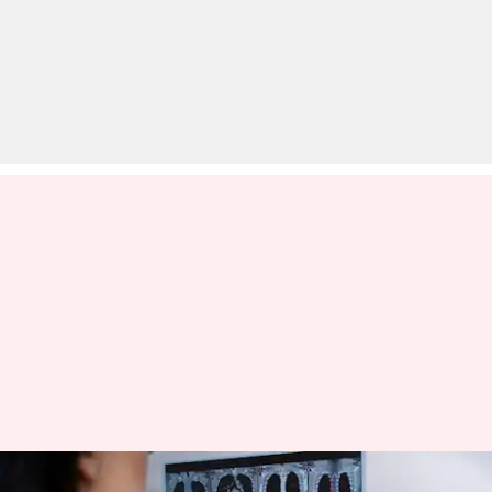
एक्स-रे, सीटी स्कैन, एमआरआई और