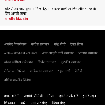
चोट से उबरकर शुभमन गिल नेट्स पर बल्लेबाजी ले लिए लौटे, भारत के
लिए अच्छी खबर
भारतीय क्रिकेट टीम
अरविंद केजरीवाल
कांग्रेस समाचार
नरेंद्र मोदी
ट्रैवल टिप्स
#NewsBytesExclusive
आम आदमी पार्टी समाचार
भाजपा समाचार
बॉक्स ऑफिस कलेक्शन
क्रिकेट समाचार
फुटबॉल समाचार
लेटेस्ट स्मार्टफोन्स
पाकिस्तान समाचार
राहुल गांधी
रेसिपी
दक्षिण भारतीय सिनेमा
हमारे बारे में
प्राइवेसी पॉलिसी
नियम
हमसे संपर्क करें
हमारे उसूल
शिकायत
खबरें
समाचार संग्रह
विषय संग्रह