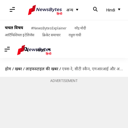
अन्य
Hindi
चर्चित विषय
#NewsBytesExplainer
नरेंद्र मोदी
आर्टिफिशियल इंटेलिजेंस
क्रिकेट समाचार
राहुल गांधी
Hindi
होम
/
खबरें
/
लाइफस्टाइल की खबरें
/
एक्स-रे, सीटी स्कैन, एमआरआई और अल्ट्रासाउंड में क्या है अंतर? जानें सही जानकारी
ADVERTISEMENT