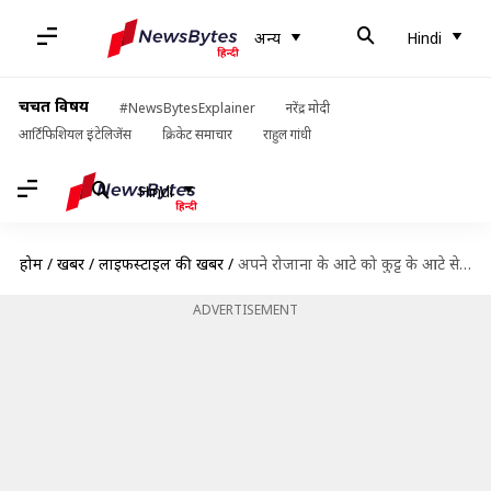
अन्य
Hindi
चर्चित विषय
#NewsBytesExplainer
नरेंद्र मोदी
आर्टिफिशियल इंटेलिजेंस
क्रिकेट समाचार
राहुल गांधी
Hindi
होम
/
खबरें
/
लाइफस्टाइल की खबरें
/
अपने रोजाना के आटे को कुट्टू के आटे से बदलें, मिल सकते हैं ये फायदे
ADVERTISEMENT