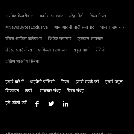
अरविंद केजरीवाल
कांग्रेस समाचार
नरेंद्र मोदी
ट्रैवल टिप्स
#NewsBytesExclusive
आम आदमी पार्टी समाचार
भाजपा समाचार
बॉक्स ऑफिस कलेक्शन
क्रिकेट समाचार
फुटबॉल समाचार
लेटेस्ट स्मार्टफोन्स
पाकिस्तान समाचार
राहुल गांधी
रेसिपी
दक्षिण भारतीय सिनेमा
हमारे बारे में
प्राइवेसी पॉलिसी
नियम
हमसे संपर्क करें
हमारे उसूल
शिकायत
खबरें
समाचार संग्रह
विषय संग्रह
हमें फॉलो करें