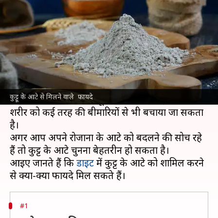
से बदलें, मिल सकते हैं ये फायदे
लेखन
Jan 16, 2025
07:40 pm
अंजली
क्या है खबर?
कुट्टू का आटा एक ऐसा विकल्प है, जो स्वास्थ्य को कई
लाभ प्रदान कर सकता है।
कुट्टू के आटे से मिलने वाले फायदे
यह न केवल पोषण से भरपूर होता है, बल्कि इसे खाने से
शरीर को कई तरह की बीमारियों से भी बचाया जा सकता
है।
अगर आप अपने रोजाना के आटे को बदलने की सोच रहे
हैं तो कुट्टू के आटे चुनना बेहतरीन हो सकता है।
आइए जानते हैं कि
डाइट
में कुट्टू के आटे को शामिल करने
#1