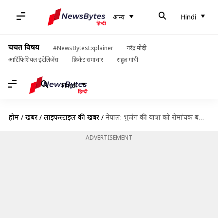
अन्य
Hindi
चर्चित विषय
#NewsBytesExplainer
नरेंद्र मोदी
आर्टिफिशियल इंटेलिजेंस
क्रिकेट समाचार
राहुल गांधी
Hindi
होम
/
खबरें
/
लाइफस्टाइल की खबरें
/
नेपाल: भुजंग की यात्रा को रोमांचक बना सकती हैं ये 5 गतिविधियां, जरूर आजमाएं
ADVERTISEMENT