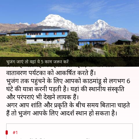
बना सकती हैं ये 5 गतिविधियां, जरूर
आजमाएं
लेखन
Jan 14, 2025
07:26 pm
अंजली
क्या है खबर?
नेपाल
का भुजंग एक सुंदर गांव है, जो लमजुंग जिले में
भुजंग जाएं तो वहां ये 5 काम जरूर करें
स्थित है और यहां की हरी-भरी पहाड़ियां और शांत
वातावरण पर्यटकों को आकर्षित करते हैं।
भुजंग तक पहुंचने के लिए आपको काठमांडू से लगभग 6
घंटे की यात्रा करनी पड़ती है। यहां की स्थानीय संस्कृति
और परंपराएं भी देखने लायक हैं।
अगर आप शांति और प्रकृति के बीच समय बिताना चाहते
#1