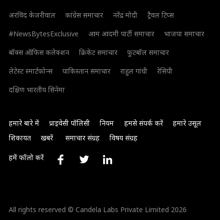
अरविंद केजरीवाल
कांग्रेस समाचार
नरेंद्र मोदी
ट्रैवल टिप्स
#NewsBytesExclusive
आम आदमी पार्टी समाचार
भाजपा समाचार
बॉक्स ऑफिस कलेक्शन
क्रिकेट समाचार
फुटबॉल समाचार
लेटेस्ट स्मार्टफोन्स
पाकिस्तान समाचार
राहुल गांधी
रेसिपी
दक्षिण भारतीय सिनेमा
हमारे बारे में
प्राइवेसी पॉलिसी
नियम
हमसे संपर्क करें
हमारे उसूल
शिकायत
खबरें
समाचार संग्रह
विषय संग्रह
हमें फॉलो करें
All rights reserved © Candela Labs Private Limited 2026