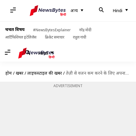
अन्य
Hindi
चर्चित विषय
#NewsBytesExplainer
नरेंद्र मोदी
आर्टिफिशियल इंटेलिजेंस
क्रिकेट समाचार
राहुल गांधी
Hindi
होम
/
खबरें
/
लाइफस्टाइल की खबरें
/
तेज़ी से वजन कम करने के लिए अपनाएँ ये आसान उपाय, कम समय में दिखेगा फ़ायदा
ADVERTISEMENT