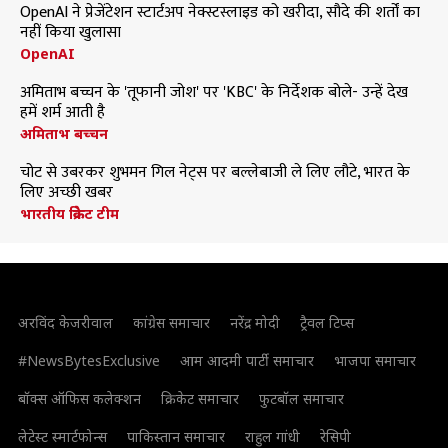
OpenAI ने प्रेजेंटेशन स्टार्टअप नेक्स्टस्लाइड को खरीदा, सौदे की शर्तों का
नहीं किया खुलासा
OpenAI
अमिताभ बच्चन के 'तूफानी जोश' पर 'KBC' के निर्देशक बोले- उन्हें देख
हमें शर्म आती है
अमिताभ बच्चन
चोट से उबरकर शुभमन गिल नेट्स पर बल्लेबाजी ले लिए लौटे, भारत के
लिए अच्छी खबर
भारतीय क्रिकेट टीम
अरविंद केजरीवाल
कांग्रेस समाचार
नरेंद्र मोदी
ट्रैवल टिप्स
#NewsBytesExclusive
आम आदमी पार्टी समाचार
भाजपा समाचार
बॉक्स ऑफिस कलेक्शन
क्रिकेट समाचार
फुटबॉल समाचार
लेटेस्ट स्मार्टफोन्स
पाकिस्तान समाचार
राहुल गांधी
रेसिपी