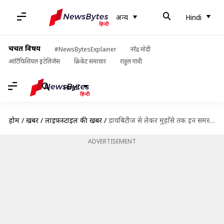
अन्य
Hindi
चर्चित विषय
#NewsBytesExplainer
नरेंद्र मोदी
आर्टिफिशियल इंटेलिजेंस
क्रिकेट समाचार
राहुल गांधी
Hindi
होम
/
खबरें
/
लाइफस्टाइल की खबरें
/
डायबिटीज से लेकर मुहाँसे तक इन समस्याओं को जड़ से दूर करती है नीम
ADVERTISEMENT