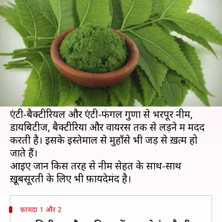
समस्याओं को जड़ से दूर करती है नीम
लेखन
Mar 12, 2019
09:10 pm
प्रदीप मौर्य
क्या है खबर?
नीम के फ़ायदों के बारे में किसी को बताने की ज़रूरत नहीं
है। नीम स्वाद में भले ही कड़वी हो, लेकिन सेहत और त्वचा
संबंधी समस्याओं के लिए किसी वरदान से कम नहीं है।
एंटी-बैक्टीरियल और एंटी-फंगल गुणों से भरपूर नीम,
डायबिटीज, बैक्टीरिया और वायरस तक से लड़ने में मदद
करती है। इसके इस्तेमाल से मुहाँसे भी जड़ से ख़त्म हो
जाते हैं।
आइए जानें किस तरह से नीम सेहत के साथ-साथ
फ़ायदा 1 और 2