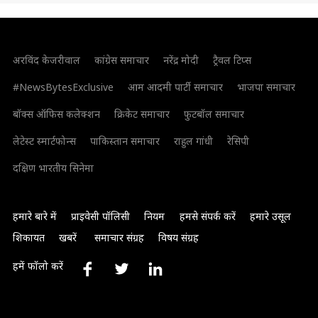
अरविंद केजरीवाल
कांग्रेस समाचार
नरेंद्र मोदी
ट्रैवल टिप्स
#NewsBytesExclusive
आम आदमी पार्टी समाचार
भाजपा समाचार
बॉक्स ऑफिस कलेक्शन
क्रिकेट समाचार
फुटबॉल समाचार
लेटेस्ट स्मार्टफोन्स
पाकिस्तान समाचार
राहुल गांधी
रेसिपी
दक्षिण भारतीय सिनेमा
हमारे बारे में
प्राइवेसी पॉलिसी
नियम
हमसे संपर्क करें
हमारे उसूल
शिकायत
खबरें
समाचार संग्रह
विषय संग्रह
हमें फॉलो करें