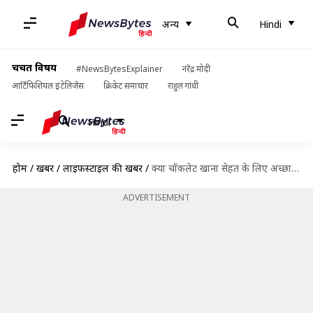
अन्य
Hindi
चर्चित विषय
#NewsBytesExplainer
नरेंद्र मोदी
आर्टिफिशियल इंटेलिजेंस
क्रिकेट समाचार
राहुल गांधी
Hindi
होम
/
खबरें
/
लाइफस्टाइल की खबरें
/
क्या चॉकलेट खाना सेहत के लिए अच्छा है? जानिए इससे जुड़े कुछ भ्रम और उनकी सच्चाई
ADVERTISEMENT