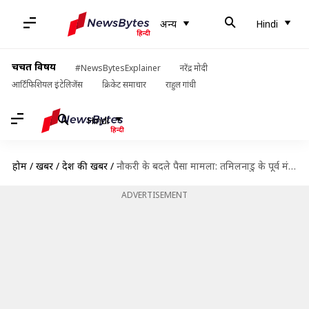
अन्य
Hindi
चर्चित विषय
#NewsBytesExplainer
नरेंद्र मोदी
आर्टिफिशियल इंटेलिजेंस
क्रिकेट समाचार
राहुल गांधी
Hindi
होम
/
खबरें
/
देश की खबरें
/
नौकरी के बदले पैसा मामला: तमिलनाडु के पूर्व मंत्री सेंथिल बालाजी को सुप्रीम कोर्ट से जमानत
ADVERTISEMENT