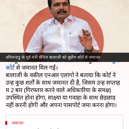
तमिलनाडु के पूर्व मंत्री सेंथिल
बालाजी को सुप्रीम कोर्ट से जमानत
लेखन
Sep 26, 2024
12:22 pm
गजेंद्र
क्या है खबर?
तमिलनाडु
में नौकरी के बदले पैसा लेने के मामले में जेल में
तमिलनाडु के पूर्व मंत्री सेंथिल बालाजी को सुप्रीम कोर्ट से जमानत
बंद पूर्व बिजली मंत्री सेंथिल बालाजी को गुरुवार को
सुप्रीम
कोर्ट
से जमानत मिल गई।
बालाजी के वकील एनआर एलांगो ने बताया कि कोर्ट ने
उन्हें कुछ शर्तों के साथ जमानत दी है, जिसमें उन्हें सप्ताह
में 2 बार (गिरफ्तार करने वाले अधिकारियों के समक्ष)
उपस्थित होना होगा, साक्ष्यों या गवाहों के साथ छेड़छाड़
जमानत