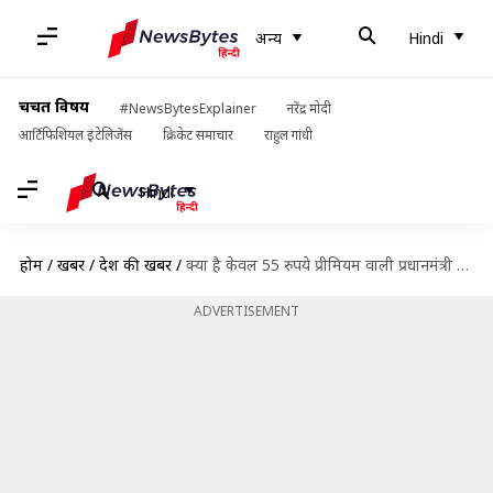
अन्य
Hindi
चर्चित विषय
#NewsBytesExplainer
नरेंद्र मोदी
आर्टिफिशियल इंटेलिजेंस
क्रिकेट समाचार
राहुल गांधी
Hindi
होम
/
खबरें
/
देश की खबरें
/
क्या है केवल 55 रुपये प्रीमियम वाली प्रधानमंत्री किसान पेंशन योजना? जानें इससे जुड़ी महत्वपूर्ण बातें
ADVERTISEMENT