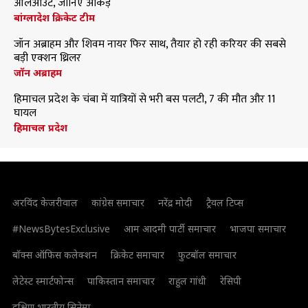
ऑलआउट, जानिए आंकड़े
बांग्लादेश क्रिकेट टीम
जॉन अब्राहम और शिवम नायर फिर साथ, तैयार हो रही करियर की सबसे
बड़ी एक्शन थ्रिलर
जॉन अब्राहम
हिमाचल प्रदेश के चंबा में यात्रियों से भरी बस पलटी, 7 की मौत और 11
घायल
हिमाचल प्रदेश
अरविंद केजरीवाल
कांग्रेस समाचार
नरेंद्र मोदी
ट्रैवल टिप्स
#NewsBytesExclusive
आम आदमी पार्टी समाचार
भाजपा समाचार
बॉक्स ऑफिस कलेक्शन
क्रिकेट समाचार
फुटबॉल समाचार
लेटेस्ट स्मार्टफोन्स
पाकिस्तान समाचार
राहुल गांधी
रेसिपी
दक्षिण भारतीय सिनेमा