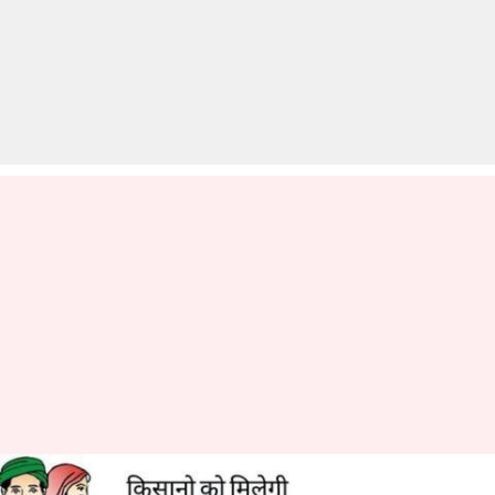
क्या है केवल 55 रुपये प्रीमियम वाली