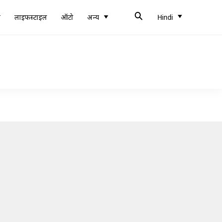
ब
लाइफस्टाइल
ऑटो
अन्य
Hindi