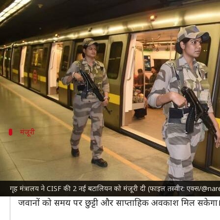
गृह मंत्रालय ने CISF के विस्तार को मंज
लेखन
Jan 14, 2025
07:28 pm
गजेंद्र
क्या है खबर?
गृह मंत्रालय
ने
केंद्रीय औद्योगिक सुरक्षा बल (CISF)
का विस्तार
मंत्रालय की मंजूरी मिलने से CISF बटालियन की कुल संख्या 
मंजूरी
2 लाख तक बढ़ जाएंगे कर्मी, तनाव होगा कम
CISF की 2 नई यूनिट बनने से बढ़ती मांगों को पूरा करने में सहा
इससे आने वाले दिनों में CISF में जवानों की संख्या बढ़कर 2 ल
गृह मंत्रालय ने CISF की 2 नई बटालियन को मंजूरी दी (फाइल तस्वीर: एक्स/@n
यूनिट के बढ़ने से कर्मचारियों के काम का दबाव कम होगा और वे
जवानों को समय पर छुट्टी और साप्ताहिक अवकाश मिल सकेगा