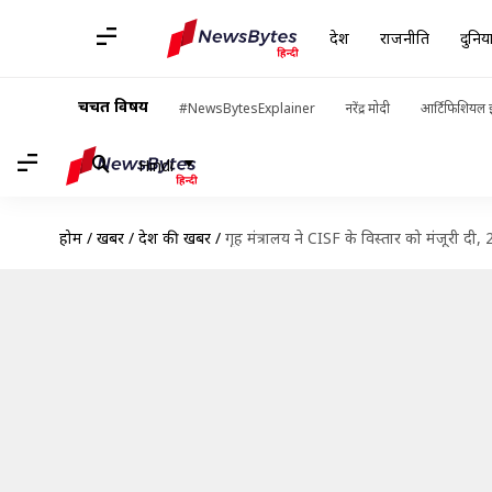
देश
राजनीति
दुनिय
चर्चित विषय
#NewsBytesExplainer
नरेंद्र मोदी
आर्टिफिशियल इ
Hindi
होम
/
खबरें
/
देश की खबरें
/
गृह मंत्रालय ने CISF के विस्तार को मंजूरी दी