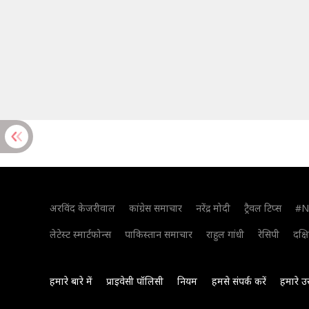
अरविंद केजरीवाल
कांग्रेस समाचार
नरेंद्र मोदी
ट्रैवल टिप्स
#N
लेटेस्ट स्मार्टफोन्स
पाकिस्तान समाचार
राहुल गांधी
रेसिपी
दक्ष
हमारे बारे में
प्राइवेसी पॉलिसी
नियम
हमसे संपर्क करें
हमारे उ