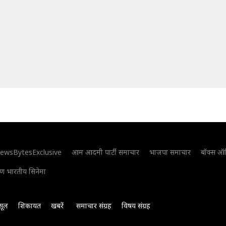
ewsBytesExclusive
आम आदमी पार्टी समाचार
भाजपा समाचार
बॉक्स ऑ
िण भारतीय सिनेमा
सूल
शिकायत
खबरें
समाचार संग्रह
विषय संग्रह