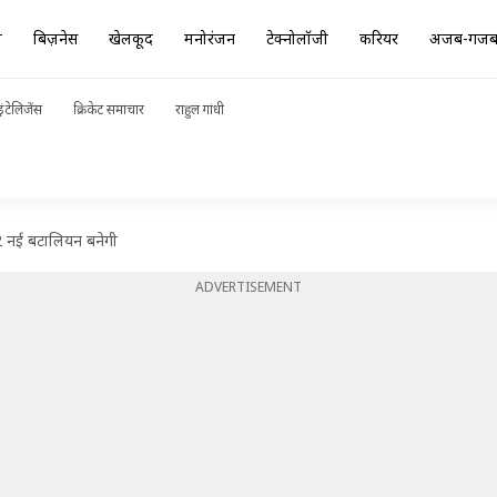
ा
बिज़नेस
खेलकूद
मनोरंजन
टेक्नोलॉजी
करियर
अजब-गज
ंटेलिजेंस
क्रिकेट समाचार
राहुल गांधी
, 2 नई बटालियन बनेगी
ADVERTISEMENT