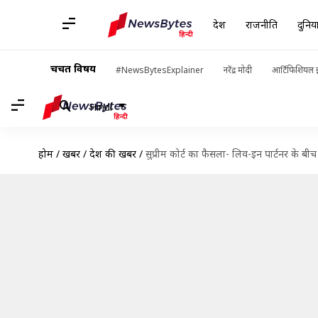
देश
राजनीति
दुनिय
चर्चित विषय
#NewsBytesExplainer
नरेंद्र मोदी
आर्टिफिशियल इ
Hindi
होम
/
खबरें
/
देश की खबरें
/
सुप्रीम कोर्ट का फैसला- लिव-इन पार्टनर के बीच