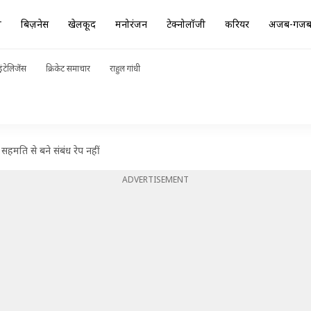
ा
बिज़नेस
खेलकूद
मनोरंजन
टेक्नोलॉजी
करियर
अजब-गज
ंटेलिजेंस
क्रिकेट समाचार
राहुल गांधी
 सहमति से बने संबंध रेप नहीं
ADVERTISEMENT