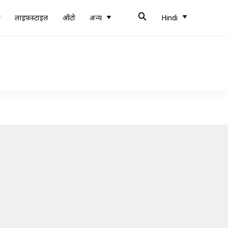
ब
लाइफस्टाइल
ऑटो
अन्य
Hindi