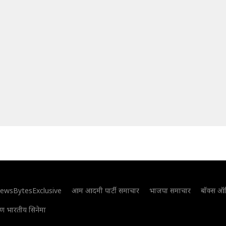
ewsBytesExclusive
आम आदमी पार्टी समाचार
भाजपा समाचार
बॉक्स ऑ
िण भारतीय सिनेमा