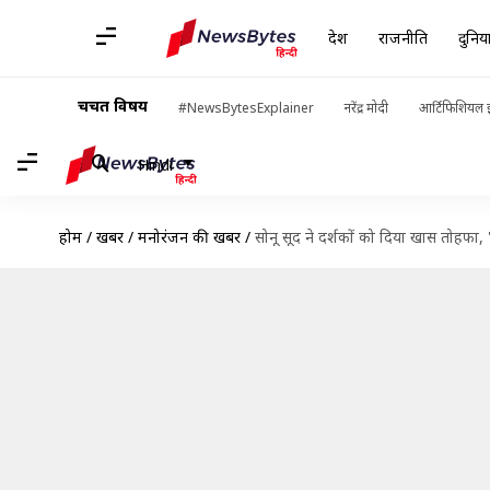
देश
राजनीति
दुनिय
चर्चित विषय
#NewsBytesExplainer
नरेंद्र मोदी
आर्टिफिशियल इ
Hindi
होम
/
खबरें
/
मनोरंजन की खबरें
/
सोनू सूद ने दर्शकों को दिया खास तोहफा,