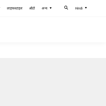
ब
लाइफस्टाइल
ऑटो
अन्य
Hindi