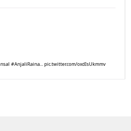
nsal
#AnjaliRaina
…
pic.twitter.com/oxdIsUkmmv