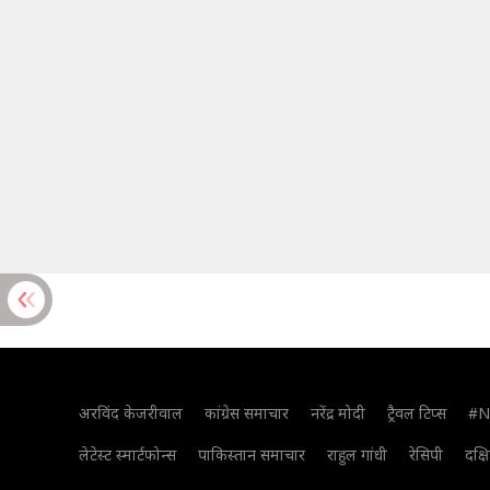
अरविंद केजरीवाल
कांग्रेस समाचार
नरेंद्र मोदी
ट्रैवल टिप्स
#N
लेटेस्ट स्मार्टफोन्स
पाकिस्तान समाचार
राहुल गांधी
रेसिपी
दक्ष