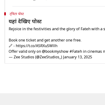
ट्विटर पोस्ट
यहां देखिए पोस्ट
Rejoice in the festivities and the glory of Fateh with a s
Book one ticket and get another one free.
🔗 -
https://t.co/A5RXu5Wllh
Offer valid only on
@bookmyshow
#Fateh
in cinemas 
— Zee Studios (@ZeeStudios_)
January 13, 2025