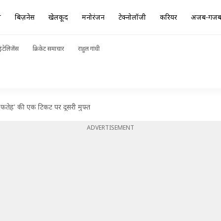
ा
बिज़नेस
खेलकूद
मनोरंजन
टेक्नोलॉजी
करियर
अजब-गज
ंटेलिजेंस
क्रिकेट समाचार
राहुल गांधी
 'फतेह' की एक टिकट पर दूसरी मुफ्त
ADVERTISEMENT