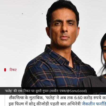
सोनू सूद ने दर्शकों को दिया खास तोह
लेखन
Jan 13, 2025
02:32 pm
दीक्षा शर्मा
क्या है खबर?
अभिनेता
सोनू सूद
की फिल्म 'फतेह' बीते 10 जनवरी को सिने
रही है, लेकिन यह बॉक्स ऑफिस पर कुछ खास कमाल नहीं 
पहले दिन टिकट खिड़की पर ठीक-ठाक कमाई करने के बाद 'फ
टिकट
इस्तेमाल करना होगा ये कोड
दरअसल, 'फतेह' की एक टिकट पर दूसरी बिल्कुल मुफ्त मिल 
'फतेह' की एक टिकट पर दूसरी मुफ्त (तस्वीर: एक्स/@SonuSood)
इस्तेमाल करना होगा।
सैकनिल्क
के मुताबिक, 'फतेह' ने अब तक 6.60 करोड़ रुपये क
इस फिल्म में सोनू की जोड़ी पहली बार अभिनेत्री
जैकलीन फर्नांड