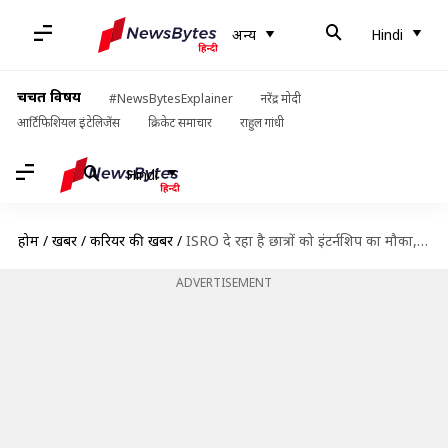
अन्य
Hindi
चर्चित विषय
#NewsBytesExplainer
नरेंद्र मोदी
आर्टिफिशियल इंटेलिजेंस
क्रिकेट समाचार
राहुल गांधी
Hindi
होम
/
खबरें
/
करियर की खबरें
/
ISRO दे रहा है छात्रों को इंटर्नशिप का मौका, प्रत्येक राज्य से चुने जाएँगे छात्र
ADVERTISEMENT