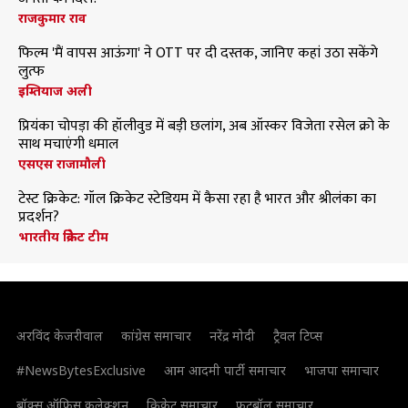
राजकुमार राव
फिल्म 'मैं वापस आऊंगा' ने OTT पर दी दस्तक, जानिए कहां उठा सकेंगे
लुत्फ
इम्तियाज अली
प्रियंका चोपड़ा की हॉलीवुड में बड़ी छलांग, अब ऑस्कर विजेता रसेल क्रो के
साथ मचाएंगी धमाल
एसएस राजामौली
टेस्ट क्रिकेट: गॉल क्रिकेट स्टेडियम में कैसा रहा है भारत और श्रीलंका का
प्रदर्शन?
भारतीय क्रिकेट टीम
अरविंद केजरीवाल
कांग्रेस समाचार
नरेंद्र मोदी
ट्रैवल टिप्स
#NewsBytesExclusive
आम आदमी पार्टी समाचार
भाजपा समाचार
बॉक्स ऑफिस कलेक्शन
क्रिकेट समाचार
फुटबॉल समाचार