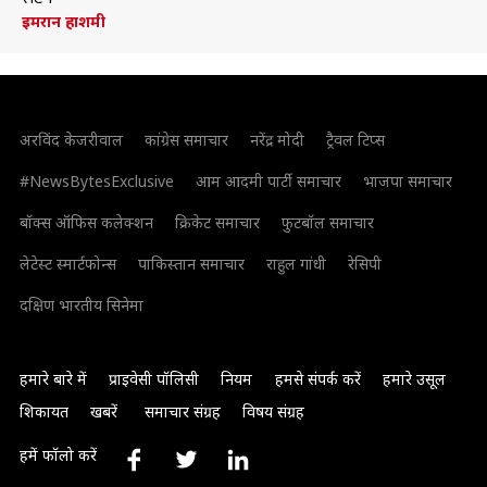
इमरान हाशमी
अरविंद केजरीवाल
कांग्रेस समाचार
नरेंद्र मोदी
ट्रैवल टिप्स
#NewsBytesExclusive
आम आदमी पार्टी समाचार
भाजपा समाचार
बॉक्स ऑफिस कलेक्शन
क्रिकेट समाचार
फुटबॉल समाचार
लेटेस्ट स्मार्टफोन्स
पाकिस्तान समाचार
राहुल गांधी
रेसिपी
दक्षिण भारतीय सिनेमा
हमारे बारे में
प्राइवेसी पॉलिसी
नियम
हमसे संपर्क करें
हमारे उसूल
शिकायत
खबरें
समाचार संग्रह
विषय संग्रह
हमें फॉलो करें