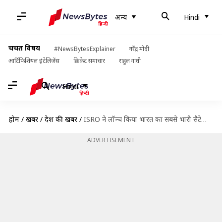
अन्य
Hindi
चर्चित विषय
#NewsBytesExplainer
नरेंद्र मोदी
आर्टिफिशियल इंटेलिजेंस
क्रिकेट समाचार
राहुल गांधी
Hindi
होम
/
खबरें
/
देश की खबरें
/
ISRO ने लॉन्च किया भारत का सबसे भारी सैटेलाइट GSAT-11, हाई-स्पीड इंटरनेट में करेगा मदद
ADVERTISEMENT