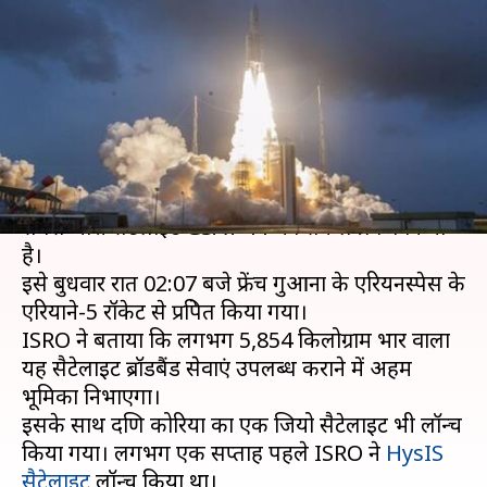
भारी सैटेलाइट GSAT-11, हाई-स्पीड
इंटरनेट में करेगा मदद
लेखन
Dec 05, 2018
01:41 pm
प्रमोद कुमार
क्या है खबर?
भारतीय अंतरिक्ष अनुसंधान संगठन (ISRO) ने खुद के बनाए
सबसे भारी सैटेलाइट GSAT-11 का सफल प्रक्षेपण किया
है।
इसे बुधवार रात 02:07 बजे फ्रेंच गुआना के एरियनस्पेस के
एरियाने-5 रॉकेट से प्रक्षेपित किया गया।
ISRO ने बताया कि लगभग 5,854 किलोग्राम भार वाला
यह सैटेलाइट ब्रॉडबैंड सेवाएं उपलब्ध कराने में अहम
भूमिका निभाएगा।
इसके साथ दक्षिण कोरिया का एक जियो सैटेलाइट भी लॉन्च
किया गया। लगभग एक सप्ताह पहले ISRO ने
HysIS
सैटेलाइट