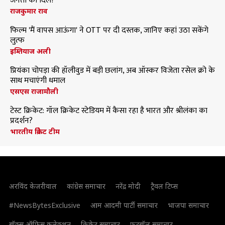
जनता का दिल?
राजकुमार राव
फिल्म 'मैं वापस आऊंगा' ने OTT पर दी दस्तक, जानिए कहां उठा सकेंगे
लुत्फ
इम्तियाज अली
प्रियंका चोपड़ा की हॉलीवुड में बड़ी छलांग, अब ऑस्कर विजेता रसेल क्रो के
साथ मचाएंगी धमाल
एसएस राजामौली
टेस्ट क्रिकेट: गॉल क्रिकेट स्टेडियम में कैसा रहा है भारत और श्रीलंका का
प्रदर्शन?
भारतीय क्रिकेट टीम
अरविंद केजरीवाल
कांग्रेस समाचार
नरेंद्र मोदी
ट्रैवल टिप्स
#NewsBytesExclusive
आम आदमी पार्टी समाचार
भाजपा समाचार
बॉक्स ऑफिस कलेक्शन
क्रिकेट समाचार
फुटबॉल समाचार