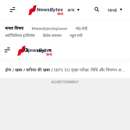
अन्य
Hindi
चर्चित विषय
#NewsBytesExplainer
नरेंद्र मोदी
आर्टिफिशियल इंटेलिजेंस
क्रिकेट समाचार
राहुल गांधी
Hindi
होम
/
खबरें
/
करियर की खबरें
/
IBPS SO मुख्य परीक्षा: विधि और विपणन अधिकारी पद के लिए ऐसे करें तैयारी
ADVERTISEMENT